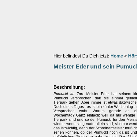
Hier befindest Du Dich jetzt:
Home
>
Hör
Meister Eder und sein Pumuc
Beschreibung:
Pumucki im Zoo
: Meister Eder hat seinem kl
Pumuckl versprochen, daß sie einmal geme
Tierpark gehen. Aber immer ist etwas dazwisc
Doch eines Tages - es ist ein kühler Wochentag -
Versprechen wahr. Warum gerade an ei
Wochentag? Ganz einfach: weil da nur wenige
Tierpark sind und so der Pumuckl für den Meist
wieder, wenn sie gerade allein sind, sichtbar we
das ist wichtig, denn der Schreinermeister muß 
sehen können, ob der Pumuckl noch da ist und
gefährlichen Tieren zu nahe kommt. Das Verh