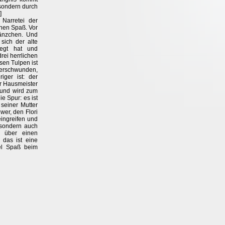
 sondern durch
]
Narretei der
inen Spaß. Vor
länzchen. Und
sich der alte
egt hat und
drei herrlichen
sen Tulpen ist
rschwunden,
iger ist: der
r Hausmeister
 und wird zum
e Spur: es ist
 seiner Mutter
wer, den Flori
eingreifen und
, sondern auch
 über einen
 das ist eine
iel Spaß beim