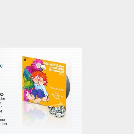
a
)
62-
 der
e
er
se
,
mmer
jeden