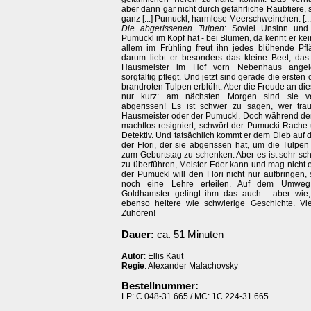
aber dann gar nicht durch gefährliche Raubtiere,
ganz [...] Pumuckl, harmlose Meerschweinchen. [...
Die abgerissenen Tulpen
: Soviel Unsinn und 
Pumuckl im Kopf hat - bei Blumen, da kennt er ke
allem im Frühling freut ihn jedes blühende Pf
darum liebt er besonders das kleine Beet, das 
Hausmeister im Hof vorn Nebenhaus angel
sorgfältig pflegt. Und jetzt sind gerade die ersten 
brandroten Tulpen erblüht. Aber die Freude an die
nur kurz: am nächsten Morgen sind sie ve
abgerissen! Es ist schwer zu sagen, wer traur
Hausmeister oder der Pumuckl. Doch während de
machtlos resigniert, schwört der Pumucki Rache
Detektiv. Und tatsächlich kommt er dem Dieb auf di
der Flori, der sie abgerissen hat, um die Tulpen
zum Geburtstag zu schenken. Aber es ist sehr sch
zu überführen, Meister Eder kann und mag nicht 
der Pumuckl will den Flori nicht nur aufbringen
noch eine Lehre erteilen. Auf dem Umweg
Goldhamster gelingt ihm das auch - aber wie,
ebenso heitere wie schwierige Geschichte. V
Zuhören!
Dauer:
ca. 51 Minuten
Autor
: Ellis Kaut
Regie
: Alexander Malachovsky
Bestellnummer:
LP: C 048-31 665 / MC: 1C 224-31 665