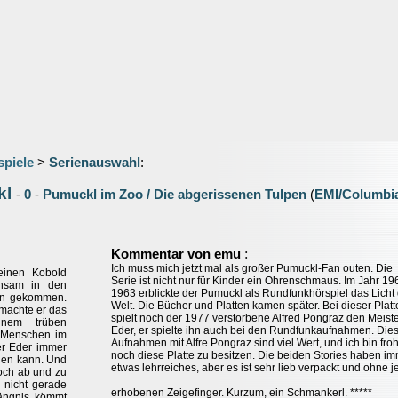
spiele
>
Serienauswahl
:
kl
-
0
-
Pumuckl im Zoo / Die abgerissenen Tulpen
(
EMI/Columbi
:
Kommentar von emu
Ich muss mich jetzt mal als großer Pumuckl-Fan outen. Die
einen Kobold
Serie ist nicht nur für Kinder ein Ohrenschmaus. Im Jahr 19
insam in den
1963 erblickte der Pumuckl als Rundfunkhörspiel das Licht
hen gekommen.
Welt. Die Bücher und Platten kamen später. Bei dieser Platt
 machte er das
spielt noch der 1977 verstorbene Alfred Pongraz den Meist
nem trüben
Eder, er spielte ihn auch bei den Rundfunkaufnahmen. Die
 Menschen im
Aufnahmen mit Alfre Pongraz sind viel Wert, und ich bin froh
er Eder immer
noch diese Platte zu besitzen. Die beiden Stories haben i
rden kann. Und
etwas lehrreiches, aber es ist sehr lieb verpackt und ohne 
doch ab und zu
 nicht gerade
erhobenen Zeigefinger. Kurzum, ein Schmankerl. *****
ängnis kömmt