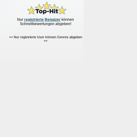
Nur
re
g
istrierte
Benutzer
können
Schnellbewertungen
abgeben!
=> Nur registrierte User können Genres abgeben
<=