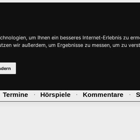
hnologien, um Ihnen ein besseres Internet-Erlebnis zu erm
nutzen wir außerdem, um Ergebnisse zu messen, um zu ve
ndern
Termine
Hörspiele
Kommentare
S
·
·
·