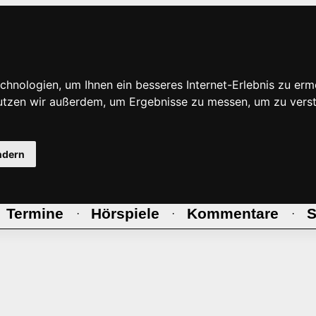
hnologien, um Ihnen ein besseres Internet-Erlebnis zu erm
nutzen wir außerdem, um Ergebnisse zu messen, um zu ve
ndern
Termine
Hörspiele
Kommentare
S
·
·
·