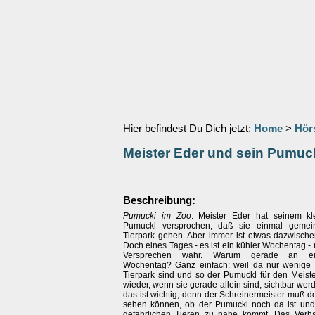
Hier befindest Du Dich jetzt:
Home
>
Hör
Meister Eder und sein Pumuc
Beschreibung:
Pumucki im Zoo
: Meister Eder hat seinem kl
Pumuckl versprochen, daß sie einmal geme
Tierpark gehen. Aber immer ist etwas dazwisc
Doch eines Tages - es ist ein kühler Wochentag -
Versprechen wahr. Warum gerade an ei
Wochentag? Ganz einfach: weil da nur wenige
Tierpark sind und so der Pumuckl für den Meist
wieder, wenn sie gerade allein sind, sichtbar we
das ist wichtig, denn der Schreinermeister muß 
sehen können, ob der Pumuckl noch da ist und
gefährlichen Tieren zu nahe kommt. Das Verh