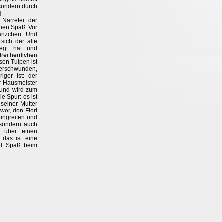
 sondern durch
]
Narretei der
inen Spaß. Vor
länzchen. Und
sich der alte
egt hat und
drei herrlichen
sen Tulpen ist
rschwunden,
iger ist: der
r Hausmeister
 und wird zum
e Spur: es ist
 seiner Mutter
wer, den Flori
eingreifen und
, sondern auch
 über einen
 das ist eine
iel Spaß beim