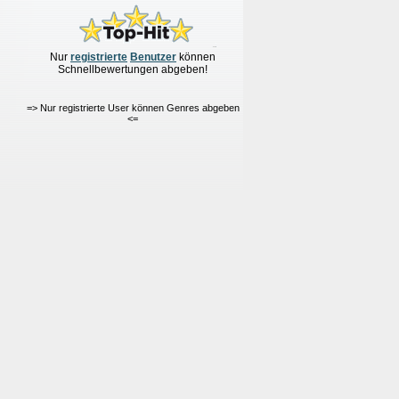
Nur
re
g
istrierte
Benutzer
können
Schnellbewertungen
abgeben!
=> Nur registrierte User können Genres abgeben
<=