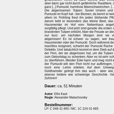
aber dann gar nicht durch gefährliche Raubtiere,
ganz [...] Pumuckl, harmlose Meerschweinchen. [...
Die abgerissenen Tulpen
: Soviel Unsinn und 
Pumuckl im Kopf hat - bei Blumen, da kennt er ke
allem im Frühling freut ihn jedes blühende Pf
darum liebt er besonders das kleine Beet, das 
Hausmeister im Hof vorn Nebenhaus angel
sorgfältig pflegt. Und jetzt sind gerade die ersten 
brandroten Tulpen erblüht. Aber die Freude an die
nur kurz: am nächsten Morgen sind sie ve
abgerissen! Es ist schwer zu sagen, wer traur
Hausmeister oder der Pumuckl. Doch während de
machtlos resigniert, schwört der Pumucki Rache
Detektiv. Und tatsächlich kommt er dem Dieb auf di
der Flori, der sie abgerissen hat, um die Tulpen
zum Geburtstag zu schenken. Aber es ist sehr sch
zu überführen, Meister Eder kann und mag nicht 
der Pumuckl will den Flori nicht nur aufbringen
noch eine Lehre erteilen. Auf dem Umweg
Goldhamster gelingt ihm das auch - aber wie,
ebenso heitere wie schwierige Geschichte. V
Zuhören!
Dauer:
ca. 51 Minuten
Autor
: Ellis Kaut
Regie
: Alexander Malachovsky
Bestellnummer:
LP: C 048-31 665 / MC: 1C 224-31 665