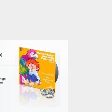
a
)
Folge
ern