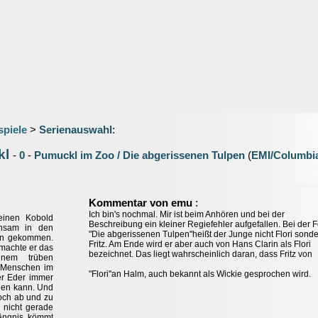
spiele
>
Serienauswahl
:
kl
-
0
-
Pumuckl im Zoo / Die abgerissenen Tulpen
(
EMI/Columbi
:
Kommentar von emu
Ich bin's nochmal. Mir ist beim Anhören und bei der
einen Kobold
Beschreibung ein kleiner Regiefehler aufgefallen. Bei der 
insam in den
"Die abgerissenen Tulpen"heißt der Junge nicht Flori sond
hen gekommen.
Fritz. Am Ende wird er aber auch von Hans Clarin als Flori
 machte er das
bezeichnet. Das liegt wahrscheinlich daran, dass Fritz von
nem trüben
 Menschen im
"Flori"an Halm, auch bekannt als Wickie gesprochen wird.
er Eder immer
rden kann. Und
doch ab und zu
 nicht gerade
ängnis kömmt