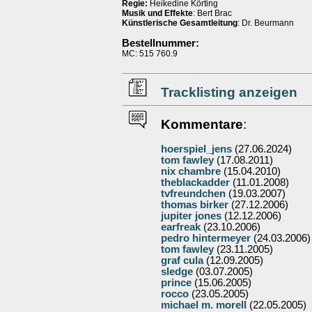
Regie:
Heikedine Körting
Musik und Effekte
: Bert Brac
Künstlerische Gesamtleitung
: Dr. Beurmann
Bestellnummer:
MC: 515 760.9
Tracklisting anzeigen
Kommentare
:
hoerspiel_jens
(27.06.2024)
tom fawley
(17.08.2011)
nix chambre
(15.04.2010)
theblackadder
(11.01.2008)
tvfreundchen
(19.03.2007)
thomas birker
(27.12.2006)
jupiter jones
(12.12.2006)
earfreak
(23.10.2006)
pedro hintermeyer
(24.03.2006)
tom fawley
(23.11.2005)
graf cula
(12.09.2005)
sledge
(03.07.2005)
prince
(15.06.2005)
rocco
(23.05.2005)
michael m. morell
(22.05.2005)