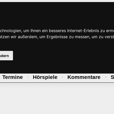
hnologien, um Ihnen ein besseres Internet-Erlebnis zu erm
nutzen wir außerdem, um Ergebnisse zu messen, um zu ve
ndern
Termine
Hörspiele
Kommentare
S
·
·
·