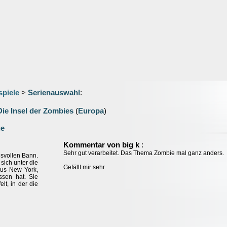
spiele
>
Serienauswahl
:
Die Insel der Zombies
(
Europa
)
ge
:
Kommentar von big k
Sehr gut verarbeitet. Das Thema Zombie mal ganz anders.
isvollen Bann.
sich unter die
Gefällt mir sehr
aus New York,
assen hat. Sie
elt, in der die