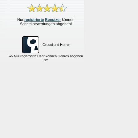
Nur
re
g
istrierte
Benutzer
können
Schnellbewertungen
abgeben!
- Grusel und Horror
=> Nur registrierte User können Genres abgeben
<=