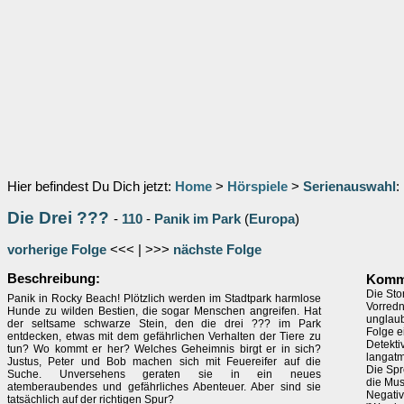
Hier befindest Du Dich jetzt:
Home
>
Hörspiele
>
Serienauswahl
:
Die Drei ???
-
110
-
Panik im Park
(
Europa
)
vorherige Folge
<<< | >>>
nächste Folge
Beschreibung:
Komm
Die Sto
Panik in Rocky Beach! Plötzlich werden im Stadtpark harmlose
Vorredn
Hunde zu wilden Bestien, die sogar Menschen angreifen. Hat
unglaub
der seltsame schwarze Stein, den die drei ??? im Park
Folge e
entdecken, etwas mit dem gefährlichen Verhalten der Tiere zu
Detekti
tun? Wo kommt er her? Welches Geheimnis birgt er in sich?
langatm
Justus, Peter und Bob machen sich mit Feuereifer auf die
Die Spr
Suche. Unversehens geraten sie in ein neues
die Mus
atemberaubendes und gefährliches Abenteuer. Aber sind sie
Negativ
tatsächlich auf der richtigen Spur?