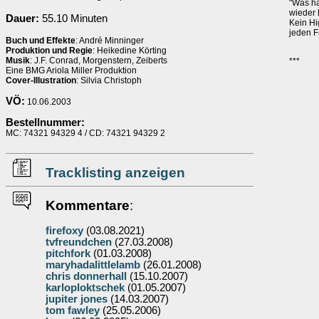
"Was ha
wieder l
Dauer:
55.10 Minuten
Kein Hi
jeden Fa
Buch und Effekte
: André Minninger
Produktion und Regie
: Heikedine Körting
Musik
: J.F. Conrad, Morgenstern, Zeiberts
***
Eine BMG Ariola Miller Produktion
Cover-Illustration
: Silvia Christoph
VÖ:
10.06.2003
Bestellnummer:
MC: 74321 94329 4 / CD: 74321 94329 2
Tracklisting anzeigen
Kommentare
:
firefoxy
(03.08.2021)
tvfreundchen
(27.03.2008)
pitchfork
(01.03.2008)
maryhadalittlelamb
(26.01.2008)
chris donnerhall
(15.10.2007)
karloploktschek
(01.05.2007)
jupiter jones
(14.03.2007)
tom fawley
(25.05.2006)