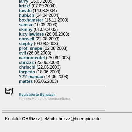
larry
(26.03.2005)
krizz!
(07.09.2004)
tuwdc
(14.08.2004)
hubi.ch
(24.04.2004)
boxhamster
(16.11.2003)
samsa
(10.09.2003)
skinny
(01.09.2003)
lucy lawless
(26.08.2003)
ohrwell
(22.08.2003)
stephy
(04.08.2003)
prof. snape
(02.08.2003)
evil
(26.06.2003)
carbonteufel
(25.06.2003)
chrizzz
(23.06.2003)
chrischi
(22.06.2003)
torpedo
(18.06.2003)
???-maniac
(14.06.2003)
mattes
(05.06.2003)
Re
g
istrierte
Benutzer
können Hörspiele kommentieren
Kontakt:
CHRizzz
| eMail: chrizzz@hoerspiele.de