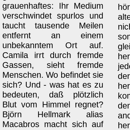
grauenhaftes: Ihr Medium
hör
verschwindet spurlos und
alt
taucht tausende Meilen
nic
entfernt an einem
som
unbekanntem Ort auf.
gle
Camila irrt durch fremde
her
Gassen, sieht fremde
jed
Menschen. Wo befindet sie
der
sich? Und - was hat es zu
her
bedeuten, daß plötzlich
ko
Blut vom Himmel regnet?
den
Björn Hellmark alias
an
Macabros macht sich auf
her