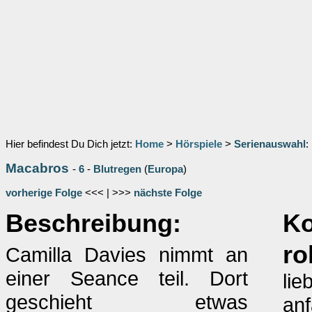
Hier befindest Du Dich jetzt:
Home
>
Hörspiele
>
Serienauswahl
:
Macabros
-
6
-
Blutregen
(
Europa
)
vorherige Folge
<<< | >>>
nächste Folge
Beschreibung:
K
ro
Camilla Davies nimmt an
einer Seance teil. Dort
lie
geschieht etwas
anf