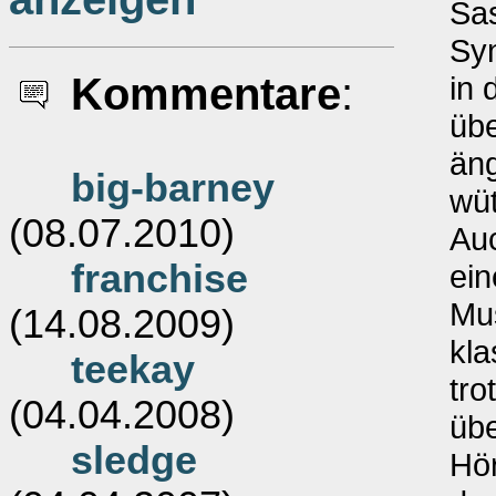
Sa
Syn
Kommentare
:
in 
üb
äng
big-barney
wüt
(08.07.2010)
Auc
franchise
ein
Mus
(14.08.2009)
kla
teekay
tro
(04.04.2008)
übe
sledge
Hö