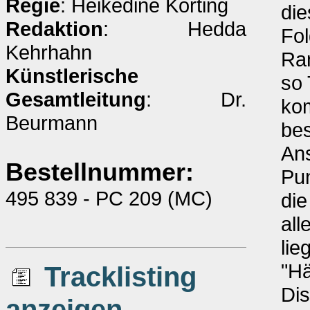
Regie
: Heikedine Körting
die
Redaktion
: Hedda
Fo
Kehrhahn
Ra
Künstlerische
so 
Gesamtleitung
: Dr.
kom
Beurmann
bes
Ans
Bestellnummer:
Pun
495 839 - PC 209 (MC)
die
all
lie
"H
Tracklisting
Dis
anzeigen