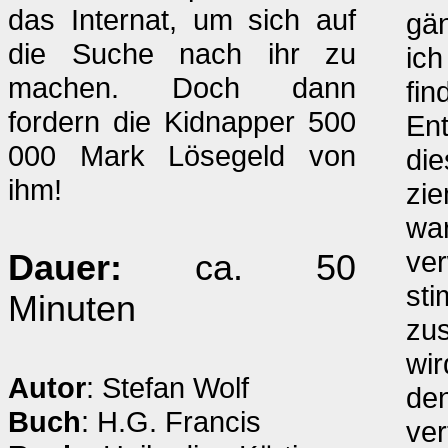
das Internat, um sich auf
gän
die Suche nach ihr zu
ich
machen. Doch dann
fin
fordern die Kidnapper 500
En
000 Mark Lösegeld von
die
ihm!
zie
war
ve
Dauer:
ca. 50
sti
Minuten
zu
wir
Autor
: Stefan Wolf
de
Buch
: H.G. Francis
ver