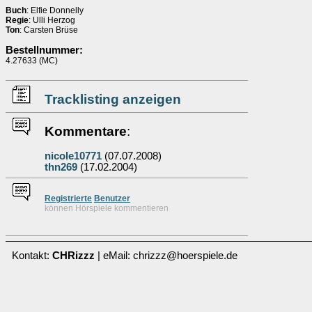
Buch
: Elfie Donnelly
Regie
: Ulli Herzog
Ton
: Carsten Brüse
Bestellnummer:
4.27633 (MC)
Tracklisting anzeigen
Kommentare
:
nicole10771
(07.07.2008)
thn269
(17.02.2004)
Re
g
istrierte
Benutzer
können Hörspiele kommentieren
Kontakt:
CHRizzz
| eMail: chrizzz@hoerspiele.de