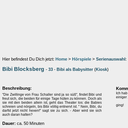
Hier befindest Du Dich jetzt:
Home
>
Hörspiele
>
Serienauswahl
:
Bibi Blocksberg
-
33
-
Bibi als Babysitter
(
Kiosk
)
Beschreibung:
Komme
Ich hab
"Die Zwillinge von Frau Schaller sind ja so süß", findet Bibi und
einiger
freut sich, die beiden für einige Tage hüten zu können. Doch als
sie mit den beiden allein ist, geht das Theater los: die Babies
ging!
schreien und nörgeln, bis Bibi völlig entnervt ist. " Nein, Bibi, du
darfst jetzt nicht hexen!" sagt sie zu sich. - Aber wird sie sich
auch daran halten?
Dauer:
ca. 50 Minuten