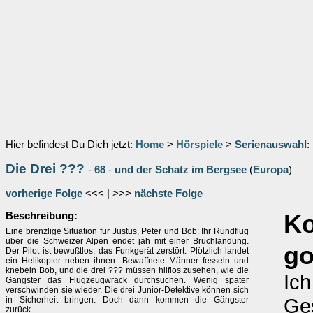
Hier befindest Du Dich jetzt:
Home
>
Hörspiele
>
Serienauswahl
:
Die Drei ???
-
68
-
und der Schatz im Bergsee
(
Europa
)
vorherige Folge
<<< | >>>
nächste Folge
Beschreibung:
K
Eine brenzlige Situation für Justus, Peter und Bob: Ihr Rundflug
über die Schweizer Alpen endet jäh mit einer Bruchlandung.
go
Der Pilot ist bewußtlos, das Funkgerät zerstört. Plötzlich landet
ein Helikopter neben ihnen. Bewaffnete Männer fesseln und
knebeln Bob, und die drei ??? müssen hilflos zusehen, wie die
Ich
Gangster das Flugzeugwrack durchsuchen. Wenig später
verschwinden sie wieder. Die drei Junior-Detektive können sich
Ge
in Sicherheit bringen. Doch dann kommen die Gängster
zurück...