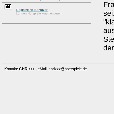
Fr
Re
g
istrierte
Benutzer
sei
können Hörspiele kommentieren
"kl
aus
Ste
den
Kontakt:
CHRizzz
| eMail: chrizzz@hoerspiele.de