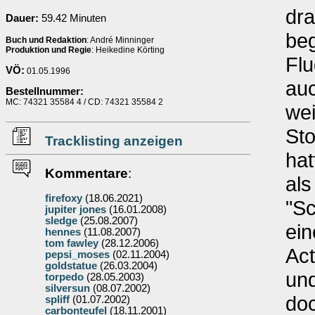
dra
Dauer:
59.42 Minuten
beg
Buch und Redaktion
: André Minninger
Produktion und Regie
: Heikedine Körting
Flu
VÖ:
01.05.1996
auc
Bestellnummer:
MC: 74321 35584 4 / CD: 74321 35584 2
wei
Sto
Tracklisting anzeigen
hat
Kommentare
:
als
firefoxy
(18.06.2021)
"Sc
jupiter jones
(16.01.2008)
sledge
(25.08.2007)
ei
hennes
(11.08.2007)
tom fawley
(28.12.2006)
Act
pepsi_moses
(02.11.2004)
goldstatue
(26.03.2004)
un
torpedo
(28.05.2003)
silversun
(08.07.2002)
doc
spliff
(01.07.2002)
carbonteufel
(18.11.2001)