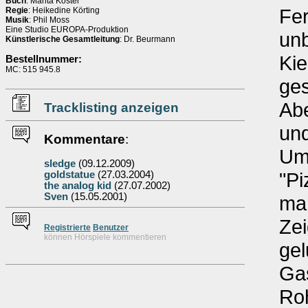
Buch
: Marita Köster
Fer
Regie
: Heikedine Körting
Musik
: Phil Moss
Eine Studio EUROPA-Produktion
unb
Künstlerische Gesamtleitung
: Dr. Beurmann
Kie
Bestellnummer:
MC: 515 945.8
ges
Abe
Tracklisting anzeigen
und
Kommentare
:
Um
sledge
(09.12.2009)
"Pi
goldstatue
(27.03.2004)
the analog kid
(27.07.2002)
Sven
(15.05.2001)
ma
Zei
Re
g
istrierte
Benutzer
können Hörspiele kommentieren
gel
Gas
Roh