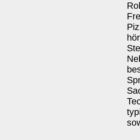
Rol
Fre
Pi
hör
Ste
Neb
bes
Spr
Sac
Tec
ty
sow