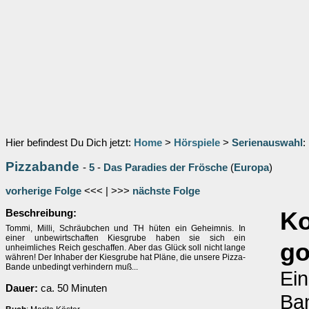
Hier befindest Du Dich jetzt:
Home
>
Hörspiele
>
Serienauswahl
:
Pizzabande
-
5
-
Das Paradies der Frösche
(
Europa
)
vorherige Folge
<<< | >>>
nächste Folge
Beschreibung:
K
Tommi, Milli, Schräubchen und TH hüten ein Geheimnis. In
einer unbewirtschaften Kiesgrube haben sie sich ein
go
unheimliches Reich geschaffen. Aber das Glück soll nicht lange
währen! Der Inhaber der Kiesgrube hat Pläne, die unsere Pizza-
Bande unbedingt verhindern muß...
Ein
Dauer:
ca. 50 Minuten
Ba