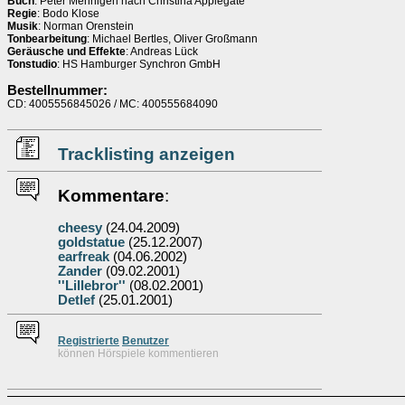
Buch
: Peter Mennigen nach Christina Applegate
Regie
: Bodo Klose
Musik
: Norman Orenstein
Tonbearbeitung
: Michael Bertles, Oliver Großmann
Geräusche und Effekte
: Andreas Lück
Tonstudio
: HS Hamburger Synchron GmbH
Bestellnummer:
CD: 4005556845026 / MC: 400555684090
Tracklisting anzeigen
Kommentare
:
cheesy
(24.04.2009)
goldstatue
(25.12.2007)
earfreak
(04.06.2002)
Zander
(09.02.2001)
''Lillebror''
(08.02.2001)
Detlef
(25.01.2001)
Re
g
istrierte
Benutzer
können Hörspiele kommentieren