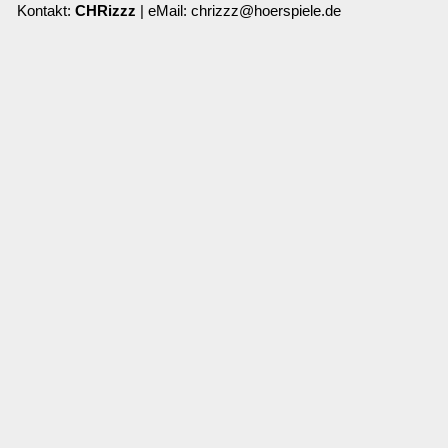
Kontakt:
CHRizzz
| eMail: chrizzz@hoerspiele.de