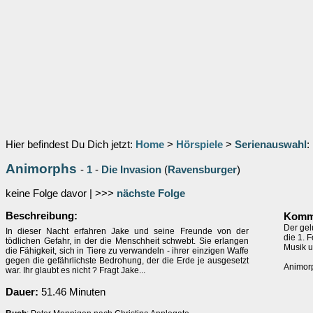
Hier befindest Du Dich jetzt:
Home
>
Hörspiele
>
Serienauswahl
:
Animorphs
-
1
-
Die Invasion
(
Ravensburger
)
keine Folge davor | >>>
nächste Folge
Beschreibung:
Komme
Der gel
In dieser Nacht erfahren Jake und seine Freunde von der
die 1. F
tödlichen Gefahr, in der die Menschheit schwebt. Sie erlangen
Musik u
die Fähigkeit, sich in Tiere zu verwandeln - ihrer einzigen Waffe
gegen die gefährlichste Bedrohung, der die Erde je ausgesetzt
Animor
war. Ihr glaubt es nicht ? Fragt Jake...
Dauer:
51.46 Minuten