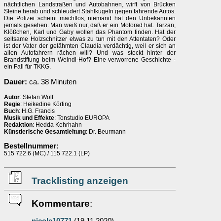
nächtlichen Landstraßen und Autobahnen, wirft von Brücken
Steine herab und schleudert Stahlkugeln gegen fahrende Autos.
Die Polizei scheint machtlos, niemand hat den Unbekannten
jemals gesehen. Man weiß nur, daß er ein Motorad hat. Tarzan,
Klößchen, Karl und Gaby wollen das Phantom finden. Hat der
seltsame Holzschnitzer etwas zu tun mit den Attentaten? Oder
ist der Vater der gelähmten Claudia verdächtig, weil er sich an
allen Autofahrern rächen will? Und was steckt hinter der
Brandstiftung beim Weindl-Hof? Eine verworrene Geschichte -
ein Fall für TKKG.
Dauer:
ca. 38 Minuten
Autor
: Stefan Wolf
Regie
: Heikedine Körting
Buch
: H.G. Francis
Musik und Effekte
: Tonstudio EUROPA
Redaktion
: Hedda Kehrhahn
Künstlerische Gesamtleitung
: Dr. Beurmann
Bestellnummer:
515 722.6 (MC) / 115 722.1 (LP)
Tracklisting anzeigen
Kommentare
: