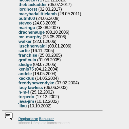
nicole10771
(19.11.2020)
theblackadder
(05.07.2017)
lordhorst
(02.03.2017)
maryhadalittlelamb
(28.09.2011)
butmf00
(24.06.2008)
steveo
(24.03.2008)
maringo
(08.08.2007)
drachenauge
(08.10.2006)
mr. murphy
(23.05.2006)
walker
(22.01.2006)
luschnerwaldi
(08.01.2006)
sartie
(16.11.2005)
franchise
(25.09.2005)
graf cula
(31.08.2005)
sledge
(08.07.2005)
kenis75
(04.12.2004)
andele
(19.05.2004)
kacktus
(14.05.2004)
freddynewendyke
(07.02.2004)
lucy lawless
(06.06.2003)
h-m-f
(29.12.2002)
torpedo
(17.12.2002)
java-jim
(10.12.2002)
lilau
(10.10.2002)
Re
g
istrierte
Benutzer
können Hörspiele kommentieren