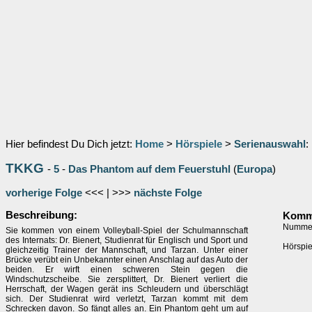
Hier befindest Du Dich jetzt:
Home
>
Hörspiele
>
Serienauswahl
:
TKKG
-
5
-
Das Phantom auf dem Feuerstuhl
(
Europa
)
vorherige Folge
<<< | >>>
nächste Folge
Beschreibung:
Komme
Nummer 
Sie kommen von einem Volleyball-Spiel der Schulmannschaft
des Internats: Dr. Bienert, Studienrat für Englisch und Sport und
Hörspie
gleichzeitig Trainer der Mannschaft, und Tarzan. Unter einer
Brücke verübt ein Unbekannter einen Anschlag auf das Auto der
beiden. Er wirft einen schweren Stein gegen die
Windschutzscheibe. Sie zersplittert, Dr. Bienert verliert die
Herrschaft, der Wagen gerät ins Schleudern und überschlägt
sich. Der Studienrat wird verletzt, Tarzan kommt mit dem
Schrecken davon. So fängt alles an. Ein Phantom geht um auf