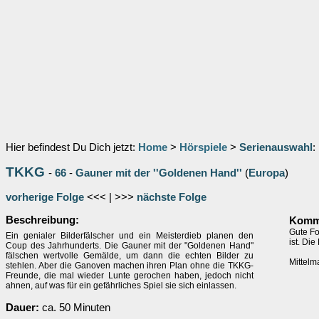
Hier befindest Du Dich jetzt:
Home
>
Hörspiele
>
Serienauswahl
:
TKKG
-
66
-
Gauner mit der ''Goldenen Hand''
(
Europa
)
vorherige Folge
<<< | >>>
nächste Folge
Beschreibung:
Komme
Gute Fo
Ein genialer Bilderfälscher und ein Meisterdieb planen den
ist. Di
Coup des Jahrhunderts. Die Gauner mit der "Goldenen Hand"
fälschen wertvolle Gemälde, um dann die echten Bilder zu
Mittelm
stehlen. Aber die Ganoven machen ihren Plan ohne die TKKG-
Freunde, die mal wieder Lunte gerochen haben, jedoch nicht
ahnen, auf was für ein gefährliches Spiel sie sich einlassen.
Dauer:
ca. 50 Minuten