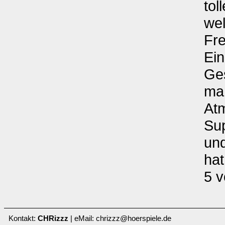
tol
wel
Fre
Ein
Ges
ma
At
Su
und
hat
5 v
Kontakt:
CHRizzz
| eMail: chrizzz@hoerspiele.de