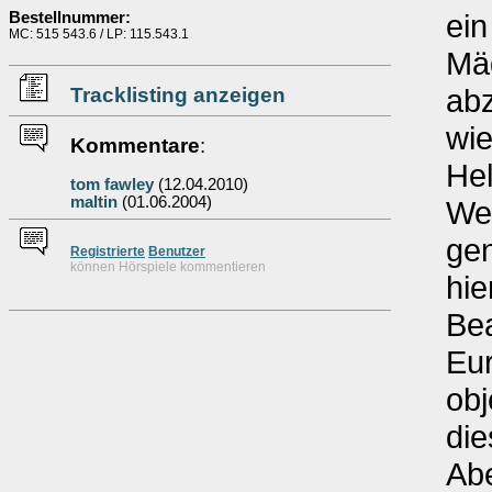
ei
Bestellnummer:
MC: 515 543.6 / LP: 115.543.1
Mä
ab
Tracklisting anzeigen
wie
Kommentare
:
Hel
tom fawley
(12.04.2010)
maltin
(01.06.2004)
We
ge
Re
g
istrierte
Benutzer
können Hörspiele kommentieren
hie
Bea
Eu
obj
die
Abe