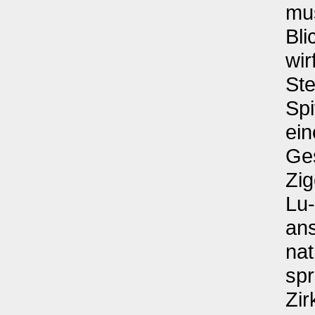
mus
Bli
wir
Ste
Spi
ein
Ge
Zi
Lu-
an
nat
spr
Zir