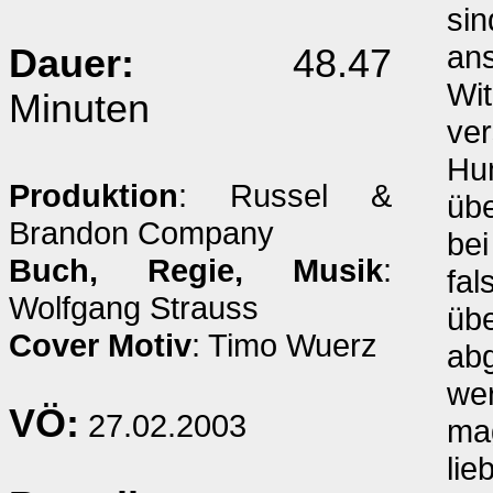
sin
ans
Dauer:
48.47
Wit
Minuten
ver
Hu
Produktion
: Russel &
übe
Brandon Company
bei
Buch, Regie, Musik
:
fal
Wolfgang Strauss
übe
Cover Motiv
: Timo Wuerz
ab
wer
VÖ:
27.02.2003
mag
li