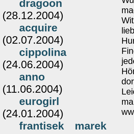
dragoon
mag
(28.12.2004)
Wit
acquire
lie
(02.07.2004)
Hum
Fin
cippolina
jed
(24.06.2004)
Hö
anno
dor
(11.06.2004)
Lei
eurogirl
ma
ww
(24.01.2004)
frantisek marek