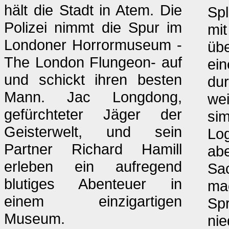
hält die Stadt in Atem. Die
Spl
Polizei nimmt die Spur im
mit
Londoner Horrormuseum -
übe
The London Flungeon- auf
ein
und schickt ihren besten
du
Mann. Jac Longdong,
wei
gefürchteter Jäger der
sim
Geisterwelt, und sein
Log
Partner Richard Hamill
abe
erleben ein aufregend
Sa
blutiges Abenteuer in
ma
einem einzigartigen
Spr
Museum.
nie