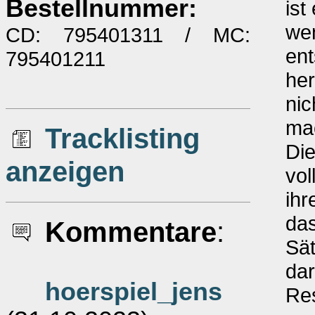
Bestellnummer:
ist
we
CD: 795401311 / MC:
en
795401211
her
nic
mac
Tracklisting
Di
anzeigen
vol
ihr
das
Kommentare
:
Sät
dar
hoerspiel_jens
Res