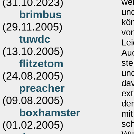
(31.10.2023)
wer
und
brimbus
kö
(29.11.2005)
von
tuwdc
Lei
(13.10.2005)
Auc
flitzetom
ste
und
(24.08.2005)
da
preacher
ex
(09.08.2005)
der
boxhamster
mit
sc
(01.02.2005)
Wu