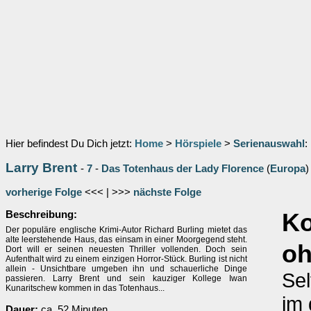
Hier befindest Du Dich jetzt:
Home
>
Hörspiele
>
Serienauswahl
:
Larry Brent
-
7
-
Das Totenhaus der Lady Florence
(
Europa
)
vorherige Folge
<<< | >>>
nächste Folge
Beschreibung:
K
Der populäre englische Krimi-Autor Richard Burling mietet das
alte leerstehende Haus, das einsam in einer Moorgegend steht.
oh
Dort will er seinen neuesten Thriller vollenden. Doch sein
Aufenthalt wird zu einem einzigen Horror-Stück. Burling ist nicht
allein - Unsichtbare umgeben ihn und schauerliche Dinge
Se
passieren. Larry Brent und sein kauziger Kollege Iwan
Kunaritschew kommen in das Totenhaus...
im 
Dauer:
ca. 52 Minuten