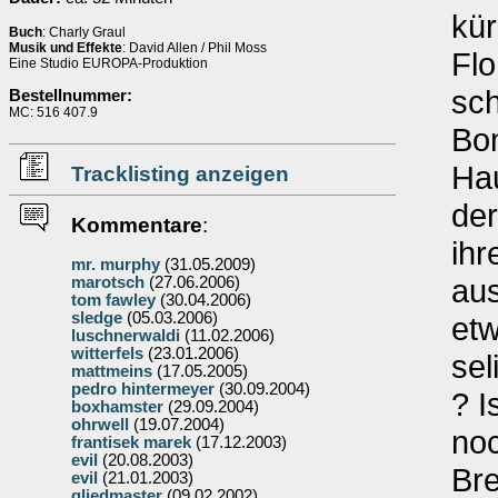
kür
Buch
: Charly Graul
Musik und Effekte
: David Allen / Phil Moss
Flo
Eine Studio EUROPA-Produktion
sch
Bestellnummer:
MC: 516 407.9
Bom
Hau
Tracklisting anzeigen
der
Kommentare
:
ihr
mr. murphy
(31.05.2009)
aus
marotsch
(27.06.2006)
tom fawley
(30.04.2006)
sledge
(05.03.2006)
etw
luschnerwaldi
(11.02.2006)
witterfels
(23.01.2006)
sel
mattmeins
(17.05.2005)
pedro hintermeyer
(30.09.2004)
? I
boxhamster
(29.09.2004)
ohrwell
(19.07.2004)
no
frantisek marek
(17.12.2003)
evil
(20.08.2003)
Bre
evil
(21.01.2003)
gliedmaster
(09.02.2002)