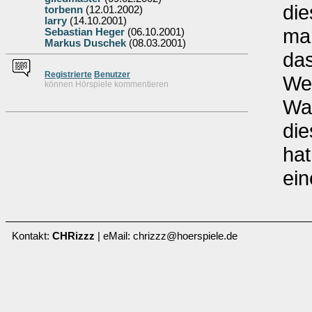
die
torbenn
(12.01.2002)
larry
(14.10.2001)
ma
Sebastian Heger
(06.10.2001)
Markus Duschek
(08.03.2001)
das
Re
g
istrierte
Benutzer
Wen
können Hörspiele kommentieren
Was
die
hat
ein
Kontakt:
CHRizzz
| eMail: chrizzz@hoerspiele.de