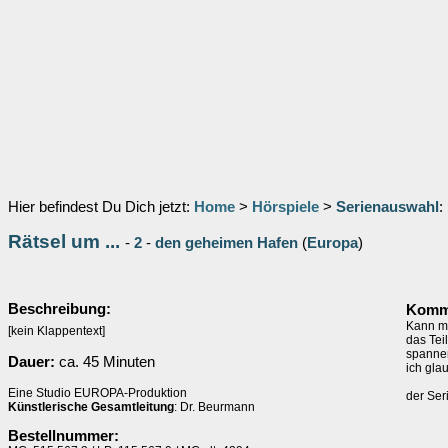
Hier befindest Du Dich jetzt:
Home
>
Hörspiele
>
Serienauswahl
:
Rätsel um ...
-
2
-
den geheimen Hafen
(
Europa
)
Beschreibung:
Komme
Kann ma
[kein Klappentext]
das Tei
spannen
Dauer:
ca. 45 Minuten
ich gla
Eine Studio EUROPA-Produktion
der Ser
Künstlerische Gesamtleitung
: Dr. Beurmann
Bestellnummer: