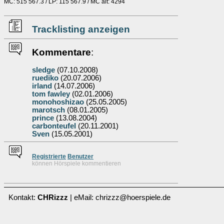
MC: 515 567.3 / LP: 115 567.9 / MC alt: 4294
Tracklisting anzeigen
Kommentare
:
sledge
(07.10.2008)
ruediko
(20.07.2006)
irland
(14.07.2006)
tom fawley
(02.01.2006)
monohoshizao
(25.05.2005)
marotsch
(08.01.2005)
prince
(13.08.2004)
carbonteufel
(20.11.2001)
Sven
(15.05.2001)
Re
g
istrierte
Benutzer
können Hörspiele kommentieren
Kontakt:
CHRizzz
| eMail: chrizzz@hoerspiele.de