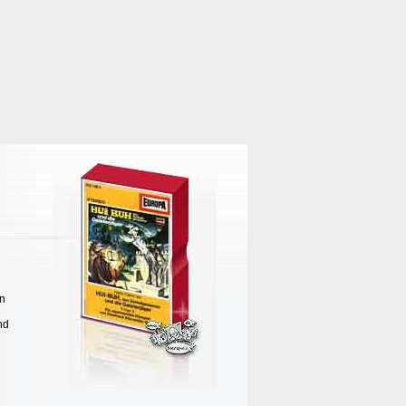
en
nd