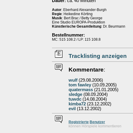
Dauer:
ca. 40 Minuten
Autor
: Eberhard Alexander-Burgh
Regie
: Heikedine Körting
Musik
: Bert Brac / Betty George
Eine Studio EUROPA-Produktion
Künstlerische Gesamtleitung
: Dr. Beurmann
Bestellnummer:
MC: 515 108.2 / LP: 115 108.8
Tracklisting anzeigen
Kommentare
:
wulf
(29.08.2006)
tom fawley
(10.09.2005)
quatermass
(21.01.2005)
sledge
(08.09.2004)
tuwdc
(14.08.2004)
kimba72
(23.12.2002)
evil
(13.12.2002)
Re
g
istrierte
Benutzer
können Hörspiele kommentieren