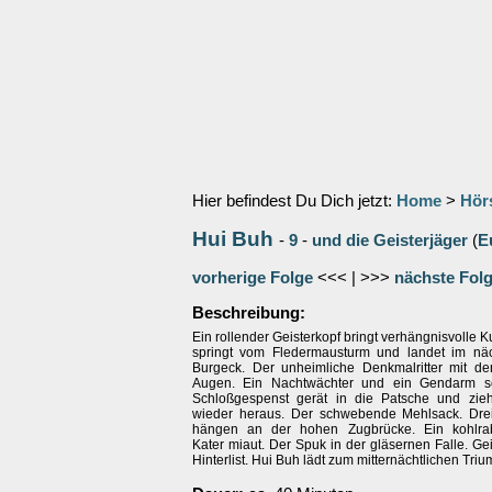
Hier befindest Du Dich jetzt:
Home
>
Hör
Hui Buh
-
9
-
und die Geisterjäger
(
E
vorherige Folge
<<< | >>>
nächste Fol
Beschreibung:
Ein rollender Geisterkopf bringt verhängnisvolle 
springt vom Fledermausturm und landet im näc
Burgeck. Der unheimliche Denkmalritter mit d
Augen. Ein Nachtwächter und ein Gendarm sc
Schloßgespenst gerät in die Patsche und zieh
wieder heraus. Der schwebende Mehlsack. Drei
hängen an der hohen Zugbrücke. Ein kohlra
Kater miaut. Der Spuk in der gläsernen Falle. Gei
Hinterlist. Hui Buh lädt zum mitternächtlichen Tri