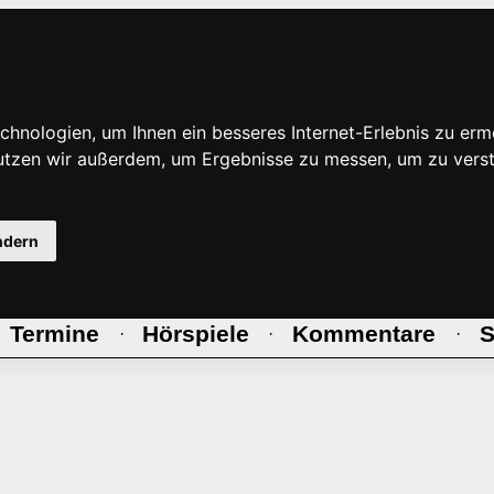
hnologien, um Ihnen ein besseres Internet-Erlebnis zu erm
nutzen wir außerdem, um Ergebnisse zu messen, um zu ve
ndern
Termine
Hörspiele
Kommentare
S
·
·
·