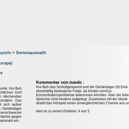
spiele
>
Serienauswahl
:
uropa
)
ge
:
Kommentar von tuwdc
Hui-Buh das Schloßgespenst und die Geisterjäger (9) Eine
Kunde. Hui Buh
storymäßig belanglose Folge, da Kinder sonst ja
htlichen Dorf
Konzentrationsprobleme bekommen könnten. Aber die toll
en stechenden
Sprecher sind bestens aufgelegt. Zusammen mit der Musik
hottern. Das
strahlt das Hörspiel einen unvergleichlichen Charme aus u
t sich selber
 Geisterjäger
wird so zu einem Erlebnis. 4 von 5
benschwarzer
sterlist gegen
umphmahl ein.