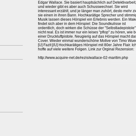
Edgar Wallace. Sie basiert hauptsächlich auf Detektivarbeit,
und wieder gibt es aber auch Schusswechsel. Sie wird
interessant erzählt, und je länger man zuhört, desto mehr zi
sie einen in ihren Bann. Hochkarätige Sprecher und stimmi
Musik lassen dieses Hörspiel ein Erlebnis werden. Ein Mak
findet sich aber in dem Hörspiel: Die Soundkulisse ist
ordentlich, doch wirken die Schüsse der "Selbstladepistole"
nicht real. Es ist immer nur ein leises "pflop" zu hören, wie b
einer Druckluftpistole. Neugierig auf das Hörspiel macht da
Cover. Wieder einmal wunderschöne Motive von Timo Wuer
[U] Fazit:[/U] Hochkarätiges Hörspiel mit 80er Jahre Flair. Ic
hoffe auf viele weitere Folgen. Link zur Orginal Rezension:
http://www.acquire-net.de/rezis/wallace-02-maritim.php