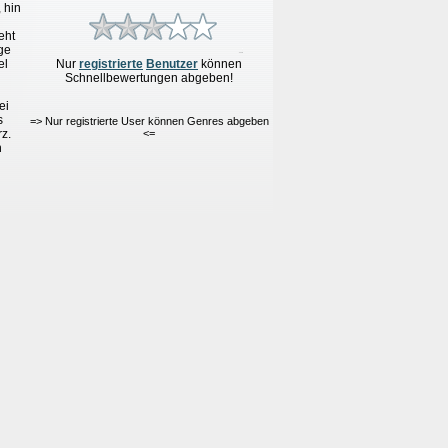
 hin
eht
ge
el
Nur
re
g
istrierte
Benutzer
können
Schnellbewertungen
abgeben!
ei
s
=> Nur registrierte User können Genres abgeben
z.
<=
h