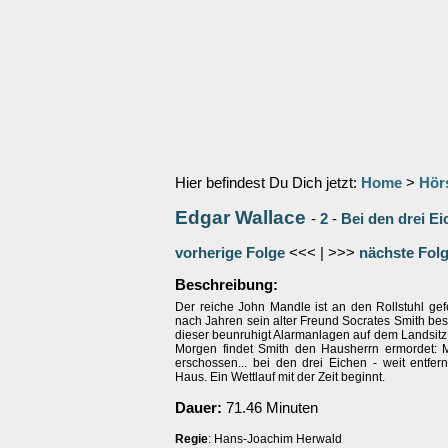
Hier befindest Du Dich jetzt:
Home
>
Hör
Edgar Wallace
-
2
-
Bei den drei E
vorherige Folge
<<< | >>>
nächste Fol
Beschreibung:
Der reiche John Mandle ist an den Rollstuhl gefe
nach Jahren sein alter Freund Socrates Smith bes
dieser beunruhigt Alarmanlagen auf dem Landsitz
Morgen findet Smith den Hausherrn ermordet:
erschossen... bei den drei Eichen - weit entfer
Haus. Ein Wettlauf mit der Zeit beginnt.
Dauer:
71.46 Minuten
Regie
: Hans-Joachim Herwald