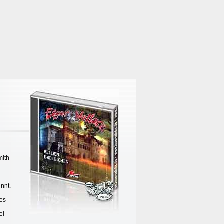
mith
-
innt.
n
nes
ei