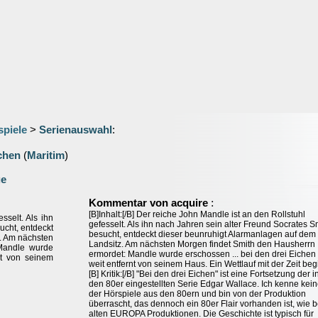
spiele
>
Serienauswahl
:
ichen
(
Maritim
)
ge
:
Kommentar von acquire
[B]Inhalt:[/B] Der reiche John Mandle ist an den Rollstuhl
sselt. Als ihn
gefesselt. Als ihn nach Jahren sein alter Freund Socrates S
ucht, entdeckt
besucht, entdeckt dieser beunruhigt Alarmanlagen auf dem
. Am nächsten
Landsitz. Am nächsten Morgen findet Smith den Hausherrn
 Mandle wurde
ermordet: Mandle wurde erschossen ... bei den drei Eichen 
nt von seinem
weit entfernt von seinem Haus. Ein Wettlauf mit der Zeit beg
[B] Kritik:[/B] "Bei den drei Eichen" ist eine Fortsetzung der i
den 80er eingestellten Serie Edgar Wallace. Ich kenne kei
der Hörspiele aus den 80ern und bin von der Produktion
überrascht, das dennoch ein 80er Flair vorhanden ist, wie b
alten EUROPA Produktionen. Die Geschichte ist typisch für