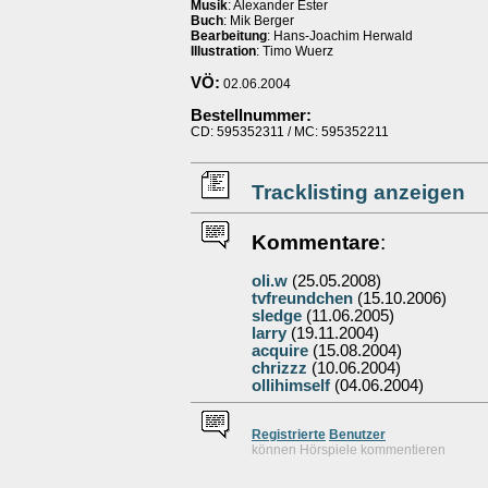
Musik
: Alexander Ester
Buch
: Mik Berger
Bearbeitung
: Hans-Joachim Herwald
Illustration
: Timo Wuerz
VÖ:
02.06.2004
Bestellnummer:
CD: 595352311 / MC: 595352211
Tracklisting anzeigen
Kommentare
:
oli.w
(25.05.2008)
tvfreundchen
(15.10.2006)
sledge
(11.06.2005)
larry
(19.11.2004)
acquire
(15.08.2004)
chrizzz
(10.06.2004)
ollihimself
(04.06.2004)
Re
g
istrierte
Benutzer
können Hörspiele kommentieren