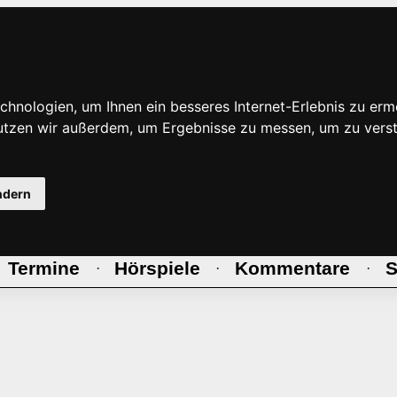
hnologien, um Ihnen ein besseres Internet-Erlebnis zu erm
nutzen wir außerdem, um Ergebnisse zu messen, um zu ve
ndern
Termine
Hörspiele
Kommentare
S
·
·
·