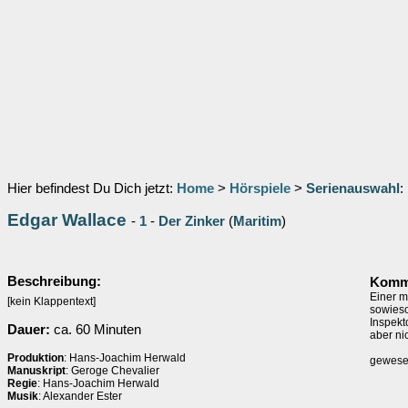
Hier befindest Du Dich jetzt:
Home
>
Hörspiele
>
Serienauswahl
:
Edgar Wallace
-
1
-
Der Zinker
(
Maritim
)
Beschreibung:
Komme
Einer m
[kein Klappentext]
sowieso
Inspekt
Dauer:
ca. 60 Minuten
aber ni
Produktion
: Hans-Joachim Herwald
gewesen
Manuskript
: Geroge Chevalier
Regie
: Hans-Joachim Herwald
Musik
: Alexander Ester