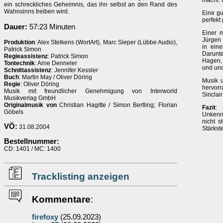
macht. I
ein schreckliches Geheimnis, das ihn selbst an den Rand des
Wahnsinns treiben wird.
Eine gu
perfekt
Dauer:
57:23 Minuten
Einer m
Jürgen 
Produktion
: Alex Stelkens (WortArt), Marc Sieper (Lübbe Audio),
in eine
Patrick Simon
Darunt
Regieassistenz
: Patrick Simon
Hagen, 
Tontechnik
: Arne Denneler
und und
Schnittassistenz
: Jennifer Kessler
Buch
: Martin May / Oliver Döring
Musik u
Regie
: Oliver Döring
hervorr
Musik mit freundlicher Genehmigung von Interworld
Sinclai
Musikverlag GmbH
Originalmusik von
Christian Hagitte / Simon Bertling; Florian
Fazit
: 
Göbels
Unkenr
nicht s
VÖ:
31.08.2004
Stärkste
Bestellnummer:
CD: 1401 / MC: 1400
Tracklisting anzeigen
Kommentare
:
firefoxy
(25.09.2023)