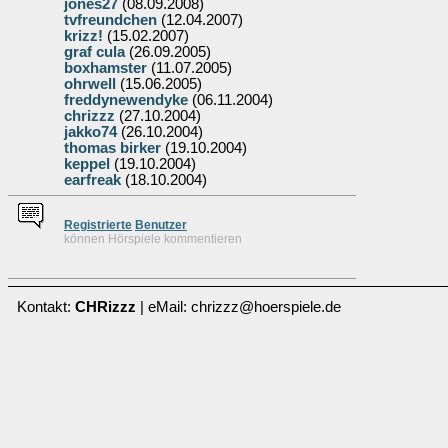
jones27
(08.09.2008)
tvfreundchen
(12.04.2007)
krizz!
(15.02.2007)
graf cula
(26.09.2005)
boxhamster
(11.07.2005)
ohrwell
(15.06.2005)
freddynewendyke
(06.11.2004)
chrizzz
(27.10.2004)
jakko74
(26.10.2004)
thomas birker
(19.10.2004)
keppel
(19.10.2004)
earfreak
(18.10.2004)
Re
g
istrierte
Benutzer
können Hörspiele kommentieren
Kontakt:
CHRizzz
| eMail: chrizzz@hoerspiele.de