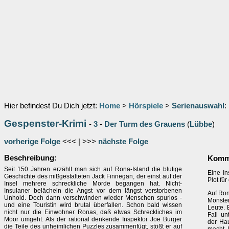
Hier befindest Du Dich jetzt:
Home
>
Hörspiele
>
Serienauswahl
:
Gespenster-Krimi
-
3
-
Der Turm des Grauens
(
Lübbe
)
vorherige Folge
<<< | >>>
nächste Folge
Beschreibung:
Komme
Seit 150 Jahren erzählt man sich auf Rona-Island die blutige
Eine In
Geschichte des mißgestalteten Jack Finnegan, der einst auf der
Plot fü
Insel mehrere schreckliche Morde begangen hat. Nicht-
Insulaner belächeln die Angst vor dem längst verstorbenen
Auf Ron
Unhold. Doch dann verschwinden wieder Menschen spurlos -
Monster
und eine Touristin wird brutal überfallen. Schon bald wissen
Leute. 
nicht nur die Einwohner Ronas, daß etwas Schreckliches im
Fall un
Moor umgeht. Als der rational denkende Inspektor Joe Burger
der Hau
die Teile des unheimlichen Puzzles zusammenfügt, stößt er auf