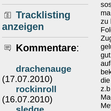
so
man
Tracklisting
zu 
anzeigen
Fol
Zug
Kommentare
:
gel
gut
au
drachenauge
bek
(17.07.2010)
die
rockinroll
z.b
Mac
(16.07.2010)
Mey
sledge