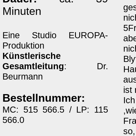
ges
Minuten
nic
5Fr
Eine Studio EUROPA-
abe
Produktion
nic
Künstlerische
Bly
Gesamtleitung
: Dr.
Hau
Beurmann
au
ist
Bestellnummer:
Ich
MC: 515 566.5 / LP: 115
,wi
566.0
Fr
so,