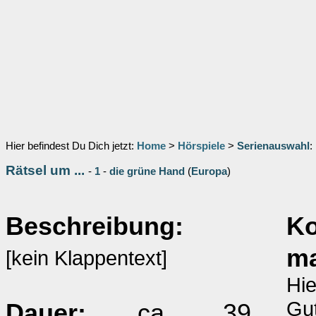
Hier befindest Du Dich jetzt:
Home
>
Hörspiele
>
Serienauswahl
:
Rätsel um ...
-
1
-
die grüne Hand
(
Europa
)
Beschreibung:
K
m
[kein Klappentext]
Hie
Gut
Dauer:
ca. 39