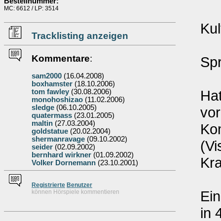
Bestellnummer:
MC: 6612 / LP: 3514
Kul
Tracklisting anzeigen
Kommentare
:
Spr
sam2000
(16.04.2008)
boxhamster
(18.10.2006)
Hat
tom fawley
(30.08.2006)
monohoshizao
(11.02.2006)
sledge
(06.10.2005)
vor
quatermass
(23.01.2005)
maltin
(27.03.2004)
Ko
goldstatue
(20.02.2004)
shermanravage
(09.10.2002)
(Vi
seider
(02.09.2002)
bernhard wirkner
(01.09.2002)
Kra
Volker Dornemann
(23.10.2001)
Re
g
istrierte
Benutzer
Ein
können Hörspiele kommentieren
in 