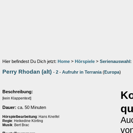
Hier befindest Du Dich jetzt:
Home
>
Hörspiele
>
Serienauswahl
:
Perry Rhodan (alt)
-
2
-
Aufruhr in Terrania
(
Europa
)
Beschreibung:
K
[kein Klappentext]
q
Dauer:
ca. 50 Minuten
Hörspielbearbeitung
: Hans Kneifel
Auc
Regie
: Heikedine Körting
Musik
: Bert Brac
von