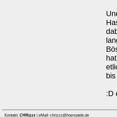
Und
Has
dab
lan
Bös
hat
etl
bis
:D
Kontakt:
CHRizzz
| eMail: chrizzz@hoerspiele.de