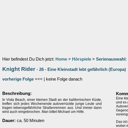
Hier befindest Du Dich jetzt:
Home
>
Hörspiele
>
Serienauswahl
:
Knight Rider
-
26
-
Eine Kleinstadt lebt gefährlich
(
Europa
)
vorherige Folge
<<< | keine Folge danach
Beschreibung:
Komm
Eine kl
In Vista Beach, einer kleinen Stadt an der kalifornischen Küste,
und es 
treffen sich jedes Wochenende autoverrückte junge Leute und
Autover
tragen lebensgefährliche Straßenrennen aus. Und immer dann
Gegend 
wird auch eingebrochen. Man bittet Michael um Hilfe.
vorein
Dauer:
ca. 50 Minuten
Das ist
wobei m