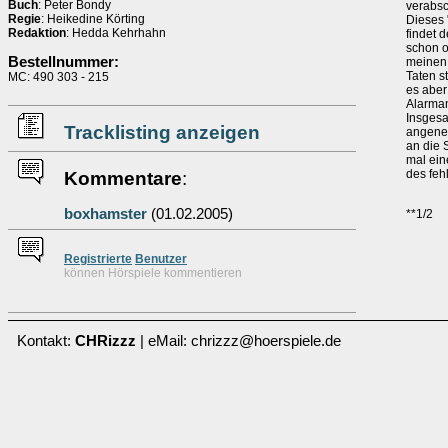
Buch
: Peter Bondy
verabsc
Regie
: Heikedine Körting
Dieses 
Redaktion
: Hedda Kehrhahn
findet 
schon o
Bestellnummer:
meinen 
Taten s
MC: 490 303 - 215
es aber
Alarman
Insgesa
Tracklisting anzeigen
angeneh
an die 
mal ein
des feh
Kommentare
:
boxhamster
(01.02.2005)
**1/2
Re
g
istrierte
Benutzer
können Hörspiele kommentieren
Kontakt:
CHRizzz
| eMail: chrizzz@hoerspiele.de