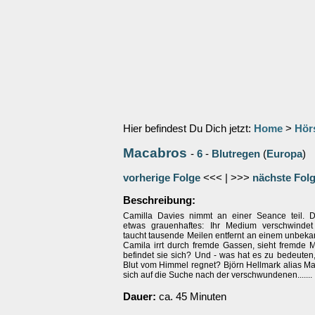
Hier befindest Du Dich jetzt:
Home
>
Hör
Macabros
-
6
-
Blutregen
(
Europa
)
vorherige Folge
<<< | >>>
nächste Fol
Beschreibung:
Camilla Davies nimmt an einer Seance teil. D
etwas grauenhaftes: Ihr Medium verschwindet
taucht tausende Meilen entfernt an einem unbeka
Camila irrt durch fremde Gassen, sieht fremde
befindet sie sich? Und - was hat es zu bedeuten,
Blut vom Himmel regnet? Björn Hellmark alias M
sich auf die Suche nach der verschwundenen.......
Dauer:
ca. 45 Minuten