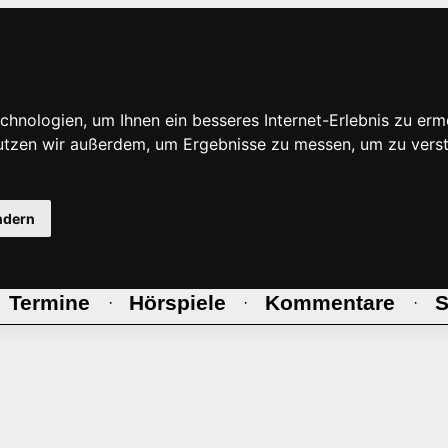
hnologien, um Ihnen ein besseres Internet-Erlebnis zu erm
nutzen wir außerdem, um Ergebnisse zu messen, um zu ve
ndern
Termine
Hörspiele
Kommentare
S
·
·
·