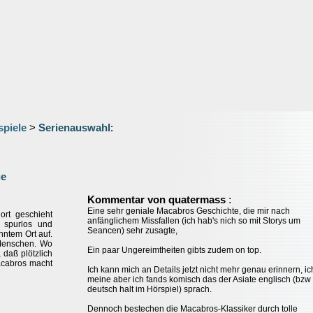
spiele
>
Serienauswahl
:
ge
:
Kommentar von quatermass
Eine sehr geniale Macabros Geschichte, die mir nach
ort geschieht
anfänglichem Missfallen (ich hab's nich so mit Storys um
 spurlos und
Seancen) sehr zusagte,
nntem Ort auf.
 Menschen. Wo
Ein paar Ungereimtheiten gibts zudem on top.
 daß plötzlich
acabros macht
Ich kann mich an Details jetzt nicht mehr genau erinnern, ic
meine aber ich fands komisch das der Asiate englisch (bzw
deutsch halt im Hörspiel) sprach.
Dennoch bestechen die Macabros-Klassiker durch tolle