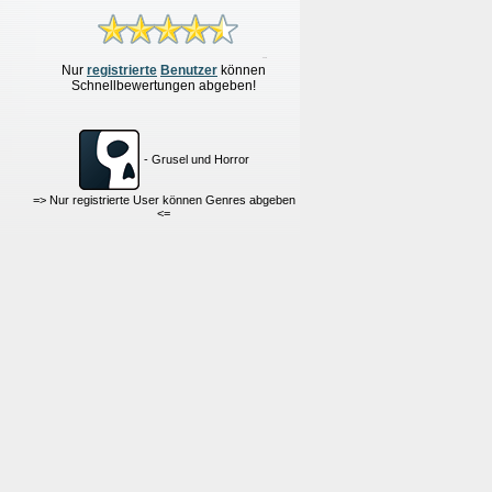
Nur
re
g
istrierte
Benutzer
können
Schnellbewertungen
abgeben!
- Grusel und Horror
=> Nur registrierte User können Genres abgeben
<=