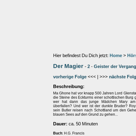
Hier befindest Du Dich jetzt:
Home
>
Hör
Der Magier
-
2
-
Geister der Vergan
vorherige Folge
<<< | >>>
nächste Fol
Beschreibung:
Ma Ghone hat vor knapp 500 Jahren Lord Glenstai
die Steine des Eckturms einer schottischen Burg
wer hat dann das junge Mädchen Mary am
überfallen? Und wer ist der dunkle Bruder? Ro
sein Butler reisen nach Schottland um den Geh
blauen Sees auf den Grund zu gehen...
Dauer:
ca. 50 Minuten
Buch
: H.G. Francis