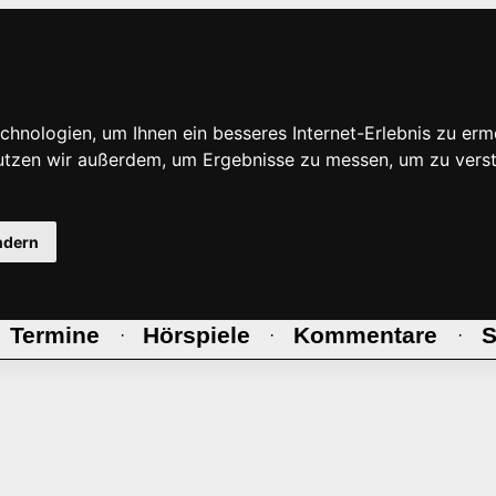
hnologien, um Ihnen ein besseres Internet-Erlebnis zu erm
nutzen wir außerdem, um Ergebnisse zu messen, um zu ve
ndern
Termine
Hörspiele
Kommentare
S
·
·
·