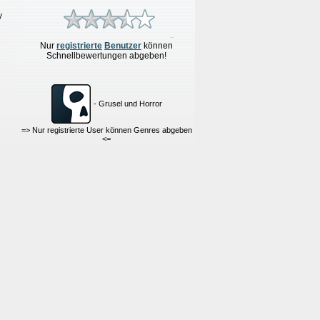
y
Nur
re
g
istrierte
Benutzer
können
Schnellbewertungen
abgeben!
- Grusel und Horror
=> Nur registrierte User können Genres abgeben
<=