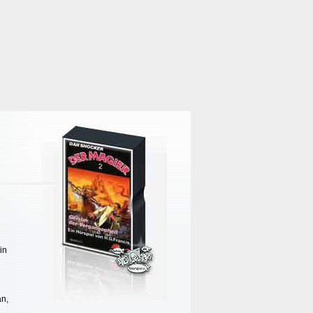
in
an,