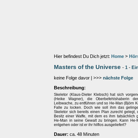
Hier befindest Du Dich jetzt:
Home
>
Hör
Masters of the Universe
-
1
-
Ei
keine Folge davor | >>>
nächste Folge
Beschreibung:
Skeletor (Klaus-Dieter Klebsch) hat sich vorg
(Heike Wagner), die Oberbefehlshaberin der
Leibwache, zu entführen und so He-Man (Björn Ko
Falle zu locken. Doch wie soll ihm das geling
Skeletor sich bereits einen Plan zurecht gelegt, 
Besitz einer Waffe, mit dem es ihm tatsächlich 
He-Man in seine Gewalt zu bringen. Kann He-
entgehen oder ist er ihr hilflos ausgeliefert?
Dauer:
ca. 48 Minuten