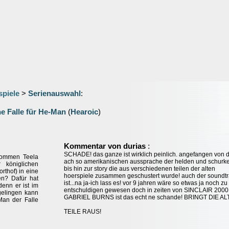
spiele
>
Serienauswahl
:
ne Falle für He-Man
(
Hearoic
)
:
Kommentar von durias
SCHADE! das ganze ist wirklich peinlich. angefangen von 
enommen Teela
ach so amerikanischen aussprache der helden und schurk
 königlichen
bis hin zur story die aus verschiedenen teilen der alten
rthof) in eine
hoerspiele zusammen geschustert wurde! auch der soundt
en? Dafür hat
ist...na ja-ich lass es! vor 9 jahren wäre so etwas ja noch zu
denn er ist im
entschuldigen gewesen doch in zeiten von SINCLAIR 2000
gelingen kann
GABRIEL BURNS ist das echt ne schande! BRINGT DIE A
Man der Falle
TEILE RAUS!