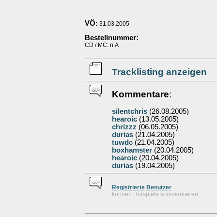
VÖ:
31.03.2005
Bestellnummer:
CD / MC: n.A
Tracklisting anzeigen
Kommentare
:
silentchris
(26.08.2005)
hearoic
(13.05.2005)
chrizzz
(06.05.2005)
durias
(21.04.2005)
tuwdc
(21.04.2005)
boxhamster
(20.04.2005)
hearoic
(20.04.2005)
durias
(19.04.2005)
Re
g
istrierte
Benutzer
können Hörspiele kommentieren