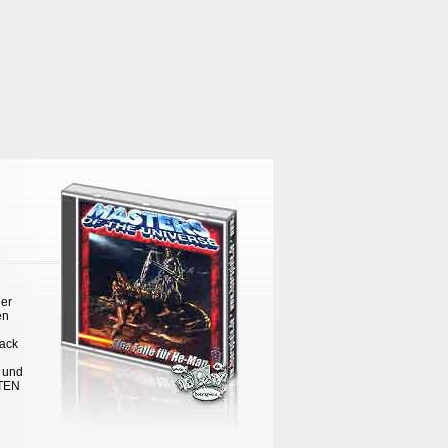
der
en
rack
 und
LTEN