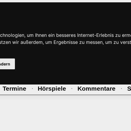
hnologien, um Ihnen ein besseres Internet-Erlebnis zu erm
nutzen wir außerdem, um Ergebnisse zu messen, um zu ve
ndern
Termine
Hörspiele
Kommentare
S
·
·
·