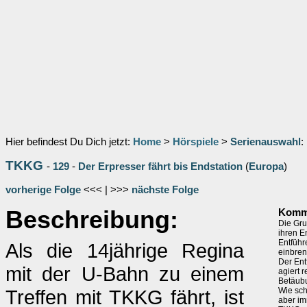
Hier befindest Du Dich jetzt:
Home
>
Hörspiele
>
Serienauswahl
:
TKKG
-
129
-
Der Erpresser fährt bis Endstation
(
Europa
)
vorherige Folge
<<< | >>>
nächste Folge
Beschreibung:
Komme
Die Gru
ihren E
Entführ
Als die 14jährige Regina
einbren
Der Ent
mit der U-Bahn zu einem
agiert 
Betäubu
Treffen mit TKKG fährt, ist
Wie sch
aber im