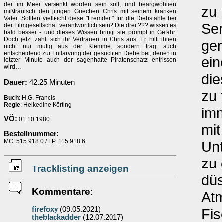
der im Meer versenkt worden sein soll, und beargwöhnen
zu 
mißtrauisch den jungen Griechen Chris mit seinem kranken
Vater. Sollten vielleicht diese "Fremden" für die Diebstähle bei
Ser
der Filmgesellschaft verantwortlich sein? Die drei ??? wissen es
bald besser - und dieses Wissen bringt sie prompt in Gefahr.
Doch jetzt zahlt sich ihr Vertrauen in Chris aus: Er hilft ihnen
gem
nicht nur mutig aus der Klemme, sondern trägt auch
entscheidend zur Entlarvung der gesuchten Diebe bei, denen in
ei
letzter Minute auch der sagenhafte Piratenschatz entrissen
wird…
die
Dauer:
42.25 Minuten
zu 
Buch
: H.G. Francis
Regie
: Heikedine Körting
imm
VÖ:
01.10.1980
mit
Bestellnummer:
MC: 515 918.0 / LP: 115 918.6
Un
zu 
Tracklisting anzeigen
düs
Kommentare
:
Atm
firefoxy
(09.05.2021)
Fis
theblackadder
(12.07.2017)