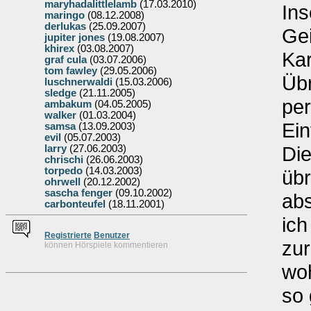
maryhadalittlelamb
(17.03.2010)
Ins
maringo
(08.12.2008)
derlukas
(25.09.2007)
Gei
jupiter jones
(19.08.2007)
khirex
(03.08.2007)
Kar
graf cula
(03.07.2006)
tom fawley
(29.05.2006)
Üb
luschnerwaldi
(15.03.2006)
sledge
(21.11.2005)
per
ambakum
(04.05.2005)
walker
(01.03.2004)
Ein
samsa
(13.09.2003)
evil
(05.07.2003)
Die
larry
(27.06.2003)
chrischi
(26.06.2003)
torpedo
(14.03.2003)
übr
ohrwell
(20.12.2002)
sascha fenger
(09.10.2002)
abs
carbonteufel
(18.11.2001)
ich
Re
g
istrierte
Benutzer
zur
können Hörspiele kommentieren
woh
so 