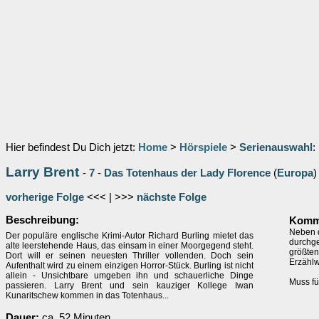
Hier befindest Du Dich jetzt:
Home
>
Hörspiele
>
Serienauswahl
:
Larry Brent
-
7
-
Das Totenhaus der Lady Florence
(
Europa
)
vorherige Folge
<<< | >>>
nächste Folge
Beschreibung:
Komme
Neben d
Der populäre englische Krimi-Autor Richard Burling mietet das
durchge
alte leerstehende Haus, das einsam in einer Moorgegend steht.
größten
Dort will er seinen neuesten Thriller vollenden. Doch sein
Erzählw
Aufenthalt wird zu einem einzigen Horror-Stück. Burling ist nicht
allein - Unsichtbare umgeben ihn und schauerliche Dinge
Muss fü
passieren. Larry Brent und sein kauziger Kollege Iwan
Kunaritschew kommen in das Totenhaus...
Dauer:
ca. 52 Minuten