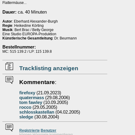
Flattermäuse...
Dauer:
ca. 40 Minuten
Autor
: Eberhard Alexander-Burgh
Regie
: Heikedine Körting
Musik
: Bert Brac / Betty George
Eine Studio EUROPA-Produktion
Künstlerische Gesamtleitung
: Dr. Beurmann
Bestellnummer:
MC: 515 139.2 / LP: 115 139.8
Tracklisting anzeigen
Kommentare
:
firefoxy
(21.09.2023)
quatermass
(29.08.2006)
tom fawley
(10.09.2005)
rocco
(29.05.2005)
schlosskastellan
(04.02.2005)
sledge
(30.08.2004)
Re
g
istrierte
Benutzer
können Hörspiele kommentieren