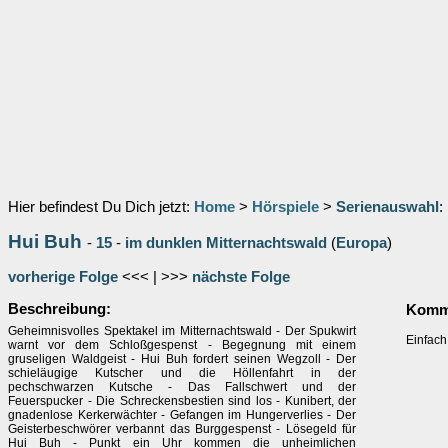
Hier befindest Du Dich jetzt:
Home
>
Hörspiele
>
Serienauswahl
:
Hui Buh
-
15
-
im dunklen Mitternachtswald
(
Europa
)
vorherige Folge
<<< | >>>
nächste Folge
Beschreibung:
Komm
Geheimnisvolles Spektakel im Mitternachtswald - Der Spukwirt
Einfach
warnt vor dem Schloßgespenst - Begegnung mit einem
gruseligen Waldgeist - Hui Buh fordert seinen Wegzoll - Der
schieläugige Kutscher und die Höllenfahrt in der
pechschwarzen Kutsche - Das Fallschwert und der
Feuerspucker - Die Schreckensbestien sind los - Kunibert, der
gnadenlose Kerkerwächter - Gefangen im Hungerverlies - Der
Geisterbeschwörer verbannt das Burggespenst - Lösegeld für
Hui Buh - Punkt ein Uhr kommen die unheimlichen