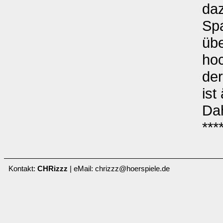
daz
Sp
übe
ho
der
ist
Dah
***
Kontakt:
CHRizzz
| eMail: chrizzz@hoerspiele.de