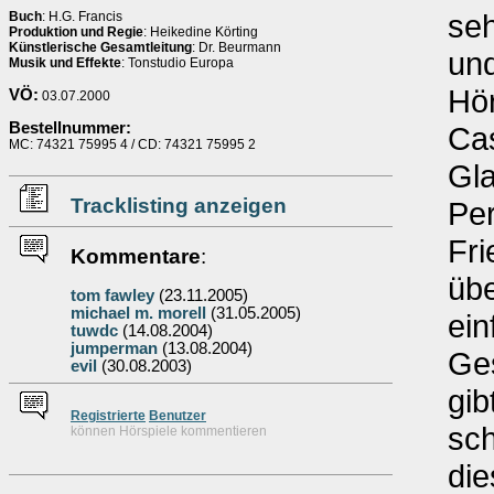
se
Buch
: H.G. Francis
Produktion und Regie
: Heikedine Körting
Künstlerische Gesamtleitung
: Dr. Beurmann
und
Musik und Effekte
: Tonstudio Europa
Hör
VÖ:
03.07.2000
Bestellnummer:
Cas
MC: 74321 75995 4 / CD: 74321 75995 2
Gla
Tracklisting anzeigen
Per
Fri
Kommentare
:
üb
tom fawley
(23.11.2005)
michael m. morell
(31.05.2005)
ein
tuwdc
(14.08.2004)
jumperman
(13.08.2004)
Ge
evil
(30.08.2003)
gib
Re
g
istrierte
Benutzer
sch
können Hörspiele kommentieren
die