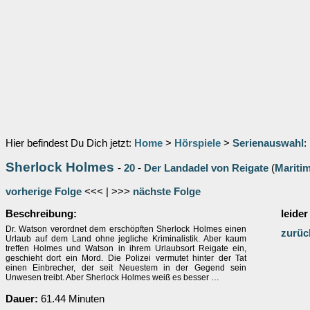
Hier befindest Du Dich jetzt:
Home
>
Hörspiele
>
Serienauswahl
:
Sherlock Holmes
-
20
-
Der Landadel von Reigate
(
Mariti
vorherige Folge
<<< | >>>
nächste Folge
Beschreibung:
leider
Dr. Watson verordnet dem erschöpften Sherlock Holmes einen
zurüc
Urlaub auf dem Land ohne jegliche Kriminalistik. Aber kaum
treffen Holmes und Watson in ihrem Urlaubsort Reigate ein,
geschieht dort ein Mord. Die Polizei vermutet hinter der Tat
einen Einbrecher, der seit Neuestem in der Gegend sein
Unwesen treibt. Aber Sherlock Holmes weiß es besser …
Dauer:
61.44 Minuten