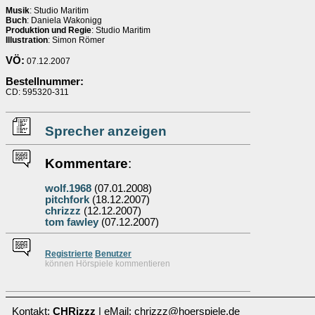
Musik
: Studio Maritim
Buch
: Daniela Wakonigg
Produktion und Regie
: Studio Maritim
Illustration
: Simon Römer
VÖ:
07.12.2007
Bestellnummer:
CD: 595320-311
Sprecher anzeigen
Kommentare
:
wolf.1968
(07.01.2008)
pitchfork
(18.12.2007)
chrizzz
(12.12.2007)
tom fawley
(07.12.2007)
Re
g
istrierte
Benutzer
können Hörspiele kommentieren
Kontakt:
CHRizzz
| eMail: chrizzz@hoerspiele.de