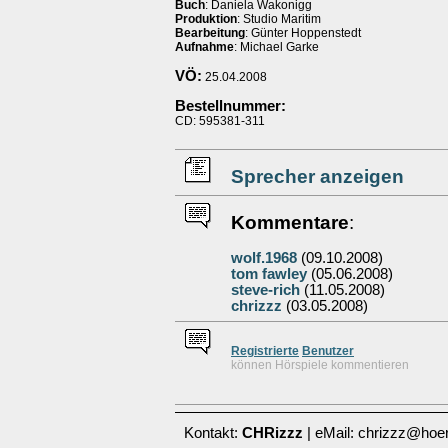
Buch
: Daniela Wakonigg
Produktion
: Studio Maritim
Bearbeitung
: Günter Hoppenstedt
Aufnahme
: Michael Garke
VÖ:
25.04.2008
Bestellnummer:
CD: 595381-311
Sprecher anzeigen
Kommentare
:
wolf.1968
(09.10.2008)
tom fawley
(05.06.2008)
steve-rich
(11.05.2008)
chrizzz
(03.05.2008)
Re
g
istrierte
Benutzer
können Hörspiele kommentieren
Kontakt:
CHRizzz
| eMail: chrizzz@hoer