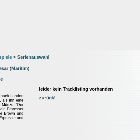
spiele
>
Serienauswahl
:
esar
(
Maritim
)
ge
leider kein Tracklisting vorhanden
g nach London
zurück!
 als ihn eine
ke Münze, "Der
ein Erpresser
ter Brown und
Erpresser und