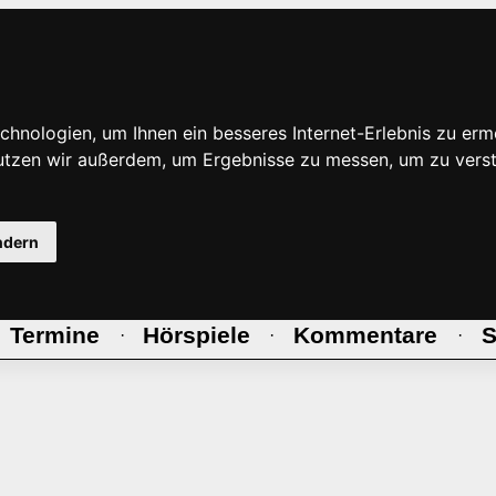
hnologien, um Ihnen ein besseres Internet-Erlebnis zu erm
nutzen wir außerdem, um Ergebnisse zu messen, um zu ve
ndern
Termine
Hörspiele
Kommentare
S
·
·
·