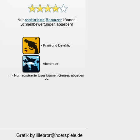
Nur
re
g
istrierte
Benutzer
können
Schnellbewertungen
abgeben!
- Krimi und Detektiv
- Abenteuer
=> Nur registrierte User können Genres abgeben
<=
Grafik by lillebror@hoerspiele.de