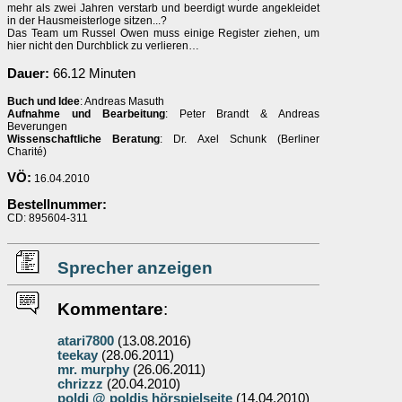
mehr als zwei Jahren verstarb und beerdigt wurde angekleidet
in der Hausmeisterloge sitzen...?
Das Team um Russel Owen muss einige Register ziehen, um
hier nicht den Durchblick zu verlieren…
Dauer:
66.12 Minuten
Buch und Idee
: Andreas Masuth
Aufnahme und Bearbeitung
: Peter Brandt & Andreas
Beverungen
Wissenschaftliche Beratung
: Dr. Axel Schunk (Berliner
Charité)
VÖ:
16.04.2010
Bestellnummer:
CD: 895604-311
Sprecher anzeigen
Kommentare
:
atari7800
(13.08.2016)
teekay
(28.06.2011)
mr. murphy
(26.06.2011)
chrizzz
(20.04.2010)
poldi @ poldis hörspielseite
(14.04.2010)