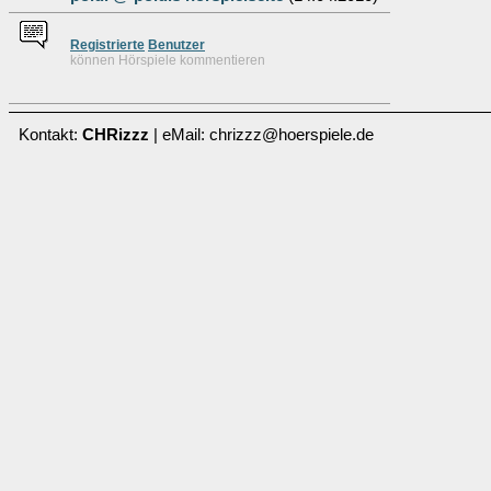
Re
g
istrierte
Benutzer
können Hörspiele kommentieren
Kontakt:
CHRizzz
| eMail: chrizzz@hoerspiele.de