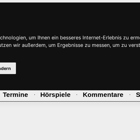
hnologien, um Ihnen ein besseres Internet-Erlebnis zu erm
nutzen wir außerdem, um Ergebnisse zu messen, um zu ve
ndern
Termine
Hörspiele
Kommentare
S
·
·
·