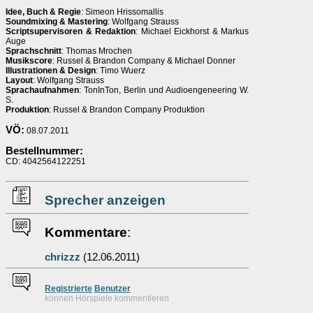
Idee, Buch & Regie
: Simeon Hrissomallis
Soundmixing & Mastering
: Wolfgang Strauss
Scriptsupervisoren & Redaktion
: Michael Eickhorst & Markus
Auge
Sprachschnitt
: Thomas Mrochen
Musikscore
: Russel & Brandon Company & Michael Donner
Illustrationen & Design
: Timo Wuerz
Layout
: Wolfgang Strauss
Sprachaufnahmen
: TonInTon, Berlin und Audioengeneering W.
S.
Produktion
: Russel & Brandon Company Produktion
VÖ:
08.07.2011
Bestellnummer:
CD: 4042564122251
Sprecher anzeigen
Kommentare
:
chrizzz
(12.06.2011)
Re
g
istrierte
Benutzer
können Hörspiele kommentieren