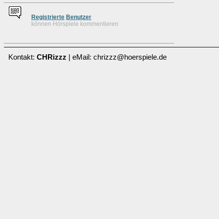
Re
g
istrierte
Benutzer
können Hörspiele kommentieren
Kontakt:
CHRizzz
| eMail: chrizzz@hoerspiele.de