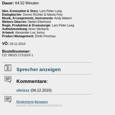
Dauer:
64.52 Minuten
Idee, Konzeption & Story
: Lars Peter Lueg
Dialogbücher
: Devon Richter & Nikola Frey
Musik, Arrangements, Instrumente
: Andy Matern
Weitere Gitarren
: Stefan Ellerhorst
Regie, Produktion & Dramaturgie
: Lars Peter Lueg
Aufnahmeleitung
: Anno Storbeck
Artwork
: Alexander Lux, torius
Product Management
: Dörte Poschau
VÖ:
26.11.2010
Bestellnummer:
CD: 06025 2731616 1
Sprecher anzeigen
Kommentare
:
chrizzz
(04.12.2010)
Re
g
istrierte
Benutzer
können Hörspiele kommentieren