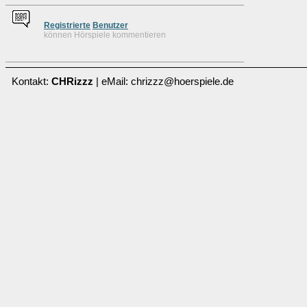
Re
g
istrierte
Benutzer
können Hörspiele kommentieren
Kontakt:
CHRizzz
| eMail: chrizzz@hoerspiele.de