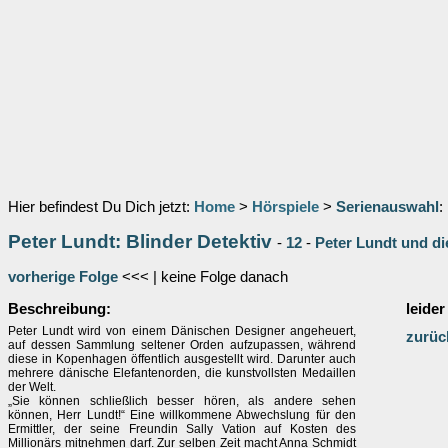
Hier befindest Du Dich jetzt:
Home
>
Hörspiele
>
Serienauswahl
:
Peter Lundt: Blinder Detektiv
-
12
-
Peter Lundt und di
vorherige Folge
<<< | keine Folge danach
Beschreibung:
leider
Peter Lundt wird von einem Dänischen Designer angeheuert,
zurüc
auf dessen Sammlung seltener Orden aufzupassen, während
diese in Kopenhagen öffentlich ausgestellt wird. Darunter auch
mehrere dänische Elefantenorden, die kunstvollsten Medaillen
der Welt.
„Sie können schließlich besser hören, als andere sehen
können, Herr Lundt!“ Eine willkommene Abwechslung für den
Ermittler, der seine Freundin Sally Vation auf Kosten des
Millionärs mitnehmen darf. Zur selben Zeit macht Anna Schmidt