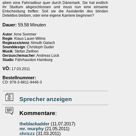
allein eine Fahrradtour quer durch Dänemark. Sie hat endlich
ihr Studium abgeschlossen und muss nun eine einsame
Entscheidung treffen: Soll sie die Assistentin des blinden
Detektivs bleiben, oder eine eigene Karriere beginnen?
Dauer:
59.58 Minuten
Autor
: Arne Sommer
Regie
: Klaus Lauer-Wilms
Regieassistenz
: Almuth Galach
Sounddesign
: Christoph Guder
Musik
: Stefan Ziethen
Geräuschemacher
: Andreas Lück
Studio
: Fährhauston Hamburg
VÖ:
17.03.2011
Bestellnummer:
CD: 978-3-9811-9446-3
Sprecher anzeigen
Kommentare
:
theblackadder
(11.07.2017)
mr. murphy
(21.05.2011)
chrizzz
(31.03.2011)