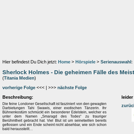
Hier befindest Du Dich jetzt:
Home
>
Hörspiele
>
Serienauswahl
:
Sherlock Holmes - Die geheimen Fälle des Meist
(
Titania Medien
)
vorherige Folge
<<< | >>>
nächste Folge
Beschreibung:
leider
Die feine Londoner Gesellschaft ist fasziniert von den gewagten
zurüc
Darbietungen Tahi Swawis, einer exotischen Tänzerin. Ihr
Bühnenkostüm schmückt ein besonderer Edelstein, welcher es
unter dem Namen „Smaragd des Todes“ zu trauriger
Berühmtheit gebracht hat. Viel Blut ist um seinetwillen bereits
geflossen und ein Ende scheint nicht absehbar, wie sich schon
bald herausstellt…