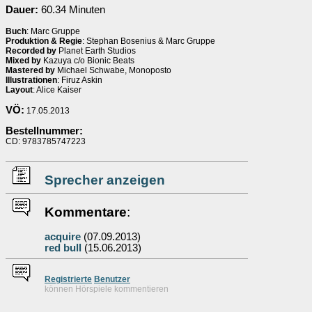
Dauer:
60.34 Minuten
Buch
: Marc Gruppe
Produktion & Regie
: Stephan Bosenius & Marc Gruppe
Recorded by
Planet Earth Studios
Mixed by
Kazuya c/o Bionic Beats
Mastered by
Michael Schwabe, Monoposto
Illustrationen
: Firuz Askin
Layout
: Alice Kaiser
VÖ:
17.05.2013
Bestellnummer:
CD: 9783785747223
Sprecher anzeigen
Kommentare
:
acquire
(07.09.2013)
red bull
(15.06.2013)
Re
g
istrierte
Benutzer
können Hörspiele kommentieren