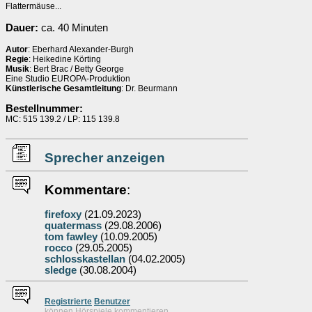
Flattermäuse...
Dauer:
ca. 40 Minuten
Autor
: Eberhard Alexander-Burgh
Regie
: Heikedine Körting
Musik
: Bert Brac / Betty George
Eine Studio EUROPA-Produktion
Künstlerische Gesamtleitung
: Dr. Beurmann
Bestellnummer:
MC: 515 139.2 / LP: 115 139.8
Sprecher anzeigen
Kommentare
:
firefoxy
(21.09.2023)
quatermass
(29.08.2006)
tom fawley
(10.09.2005)
rocco
(29.05.2005)
schlosskastellan
(04.02.2005)
sledge
(30.08.2004)
Re
g
istrierte
Benutzer
können Hörspiele kommentieren