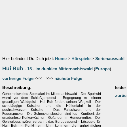
Hier befindest Du Dich jetzt:
Home
>
Hörspiele
>
Serienauswahl
:
Hui Buh
-
15
-
im dunklen Mitternachtswald
(
Europa
)
vorherige Folge
<<< | >>>
nächste Folge
Beschreibung:
leider
Geheimnisvolles Spektakel im Mitternachtswald - Der Spukwirt
zurüc
warnt vor dem Schloßgespenst - Begegnung mit einem
gruseligen Waldgeist - Hui Buh fordert seinen Wegzoll - Der
schieläugige Kutscher und die Höllenfahrt in der
pechschwarzen Kutsche - Das Fallschwert und der
Feuerspucker - Die Schreckensbestien sind los - Kunibert, der
gnadenlose Kerkerwächter - Gefangen im Hungerverlies - Der
Geisterbeschwörer verbannt das Burggespenst - Lösegeld für
Hui Buh - Punkt ein Uhr kommen die unheimlichen