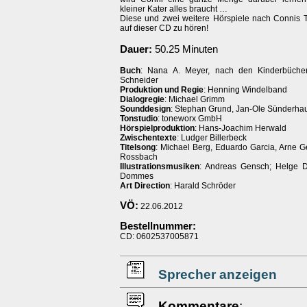
kleiner Kater alles braucht …
Diese und zwei weitere Hörspiele nach Connis TV
auf dieser CD zu hören!
Dauer:
50.25 Minuten
Buch
: Nana A. Meyer, nach den Kinderbüche
Schneider
Produktion und Regie
: Henning Windelband
Dialogregie
: Michael Grimm
Sounddesign
: Stephan Grund, Jan-Ole Sünderha
Tonstudio
: toneworx GmbH
Hörspielproduktion
: Hans-Joachim Herwald
Zwischentexte
: Ludger Billerbeck
Titelsong
: Michael Berg, Eduardo Garcia, Arne 
Rossbach
Illustrationsmusiken
: Andreas Gensch; Helge D
Dommes
Art Direction
: Harald Schröder
VÖ:
22.06.2012
Bestellnummer:
CD: 0602537005871
Sprecher anzeigen
Kommentare
: