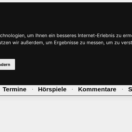
hnologien, um Ihnen ein besseres Internet-Erlebnis zu erm
nutzen wir außerdem, um Ergebnisse zu messen, um zu ve
ndern
Termine
Hörspiele
Kommentare
S
·
·
·