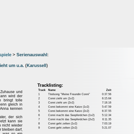
spiele
>
Serienauswahl
:
ieht um u.a.
(
Karussell
)
Tracklisting:
Track
Name
Zeit
s Zuhause und
1
Titelsong ''Meine Freundin Conni''
0:37.56
dann wird der
2
Conni zieht um (1v2)
6:15.64
ringt tolle
3
Conni zieht um (2v2)
7:18.16
enn gleich in
4
Conni bekommt eine Katze (1v2)
5:47.59
e Anna kennen
5
Conni bekommt eine Katze (2v2)
6:37.55
6
Conni macht das Seepferdchen (1v2)
5:12.34
ter, der sich
7
Conni macht das Seepferdchen (2v2)
6:11.35
etzt kann sie
8
Conni geht zelten (1v2)
7:03.19
h nicht wieder
9
Conni geht zelten (2v2)
5:21.07
bleiben darf,
, was so ein