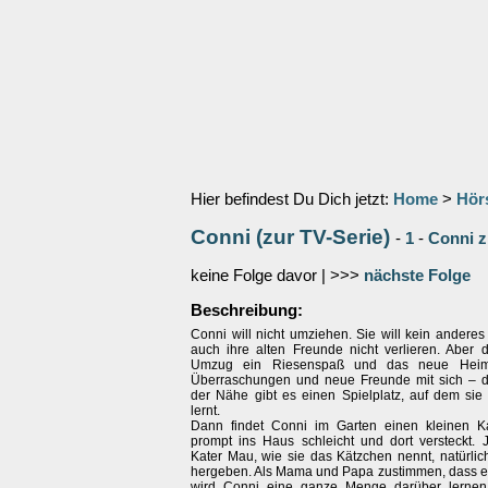
Hier befindest Du Dich jetzt:
Home
>
Hör
Conni (zur TV-Serie)
-
1
-
Conni z
keine Folge davor | >>>
nächste Folge
Beschreibung:
Conni will nicht umziehen. Sie will kein andere
auch ihre alten Freunde nicht verlieren. Aber 
Umzug ein Riesenspaß und das neue Heim b
Überraschungen und neue Freunde mit sich – d
der Nähe gibt es einen Spielplatz, auf dem si
lernt.
Dann findet Conni im Garten einen kleinen Ka
prompt ins Haus schleicht und dort versteckt. J
Kater Mau, wie sie das Kätzchen nennt, natürlic
hergeben. Als Mama und Papa zustimmen, dass er 
wird Conni eine ganze Menge darüber lernen