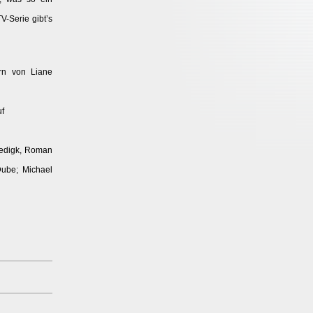
-Serie gibt’s
rn von Liane
uf
Gedigk, Roman
ube; Michael