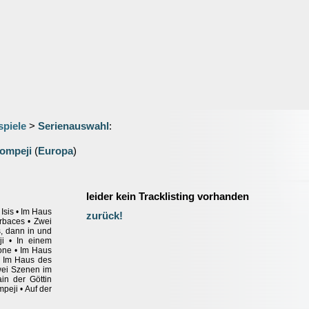
spiele
>
Serienauswahl
:
Pompeji
(
Europa
)
leider kein Tracklisting vorhanden
Isis • Im Haus
zurück!
rbaces • Zwei
, dann in und
i • In einem
one • Im Haus
• Im Haus des
wei Szenen im
in der Göttin
peji • Auf der