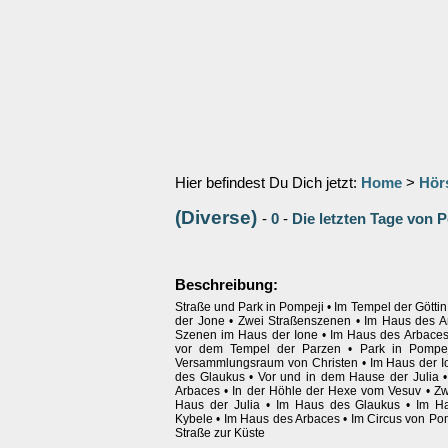
Hier befindest Du Dich jetzt:
Home
>
Hör
(Diverse)
-
0
-
Die letzten Tage von 
Beschreibung:
Straße und Park in Pompeji • Im Tempel der Göttin 
der Jone • Zwei Straßenszenen • Im Haus des A
Szenen im Haus der Ione • Im Haus des Arbaces
vor dem Tempel der Parzen • Park in Pompej
Versammlungsraum von Christen • Im Haus der I
des Glaukus • Vor und in dem Hause der Julia 
Arbaces • In der Höhle der Hexe vom Vesuv • Z
Haus der Julia • Im Haus des Glaukus • Im Ha
Kybele • Im Haus des Arbaces • Im Circus von Pom
Straße zur Küste