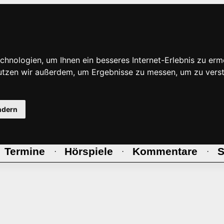
hnologien, um Ihnen ein besseres Internet-Erlebnis zu erm
nutzen wir außerdem, um Ergebnisse zu messen, um zu ve
ndern
Termine
Hörspiele
Kommentare
S
·
·
·