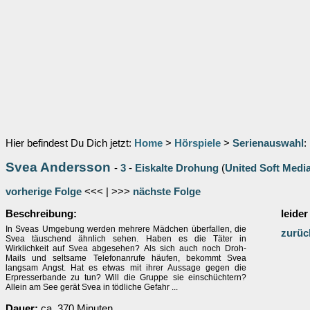
Hier befindest Du Dich jetzt:
Home
>
Hörspiele
>
Serienauswahl
:
Svea Andersson
-
3
-
Eiskalte Drohung
(
United Soft Medi
vorherige Folge
<<< | >>>
nächste Folge
Beschreibung:
leider
In Sveas Umgebung werden mehrere Mädchen überfallen, die
zurüc
Svea täuschend ähnlich sehen. Haben es die Täter in
Wirklichkeit auf Svea abgesehen? Als sich auch noch Droh-
Mails und seltsame Telefonanrufe häufen, bekommt Svea
langsam Angst. Hat es etwas mit ihrer Aussage gegen die
Erpresserbande zu tun? Will die Gruppe sie einschüchtern?
Allein am See gerät Svea in tödliche Gefahr ...
Dauer:
ca. 370 Minuten