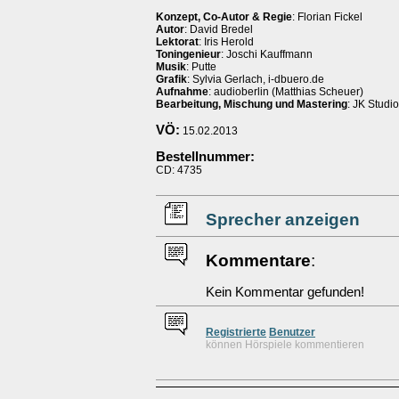
Konzept, Co-Autor & Regie
: Florian Fickel
Autor
: David Bredel
Lektorat
: Iris Herold
Toningenieur
: Joschi Kauffmann
Musik
: Putte
Grafik
: Sylvia Gerlach, i-dbuero.de
Aufnahme
: audioberlin (Matthias Scheuer)
Bearbeitung, Mischung und Mastering
: JK Studio
VÖ:
15.02.2013
Bestellnummer:
CD: 4735
Sprecher anzeigen
Kommentare
:
Kein Kommentar gefunden!
Re
g
istrierte
Benutzer
können Hörspiele kommentieren