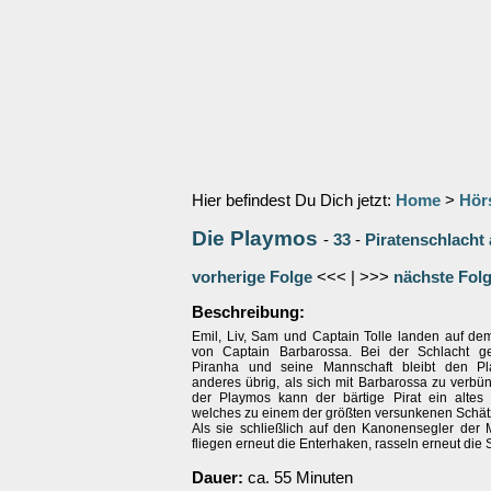
Hier befindest Du Dich jetzt:
Home
>
Hör
Die Playmos
-
33
-
Piratenschlacht
vorherige Folge
<<< | >>>
nächste Fol
Beschreibung:
Emil, Liv, Sam und Captain Tolle landen auf dem
von Captain Barbarossa. Bei der Schlacht g
Piranha und seine Mannschaft bleibt den Pl
anderes übrig, als sich mit Barbarossa zu verbün
der Playmos kann der bärtige Pirat ein altes 
welches zu einem der größten versunkenen Schätz
Als sie schließlich auf den Kanonensegler der M
fliegen erneut die Enterhaken, rasseln erneut die
Dauer:
ca. 55 Minuten