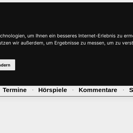
hnologien, um Ihnen ein besseres Internet-Erlebnis zu erm
nutzen wir außerdem, um Ergebnisse zu messen, um zu ve
ndern
Termine
Hörspiele
Kommentare
S
·
·
·