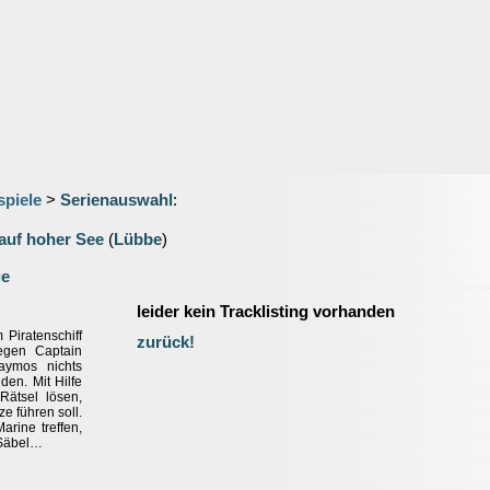
spiele
>
Serienauswahl
:
 auf hoher See
(
Lübbe
)
ge
leider kein Tracklisting vorhanden
 Piratenschiff
zurück!
egen Captain
aymos nichts
den. Mit Hilfe
Rätsel lösen,
e führen soll.
arine treffen,
 Säbel…