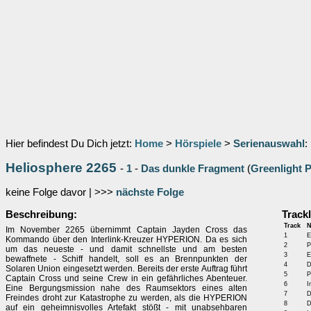
Hier befindest Du Dich jetzt:
Home
>
Hörspiele
>
Serienauswahl
:
Heliosphere 2265
-
1
-
Das dunkle Fragment
(
Greenlight 
keine Folge davor | >>>
nächste Folge
Beschreibung:
Trackl
Track
Im November 2265 übernimmt Captain Jayden Cross das
1
E
Kommando über den Interlink-Kreuzer HYPERION. Da es sich
2
P
um das neueste - und damit schnellste und am besten
3
E
bewaffnete - Schiff handelt, soll es an Brennpunkten der
4
D
Solaren Union eingesetzt werden. Bereits der erste Auftrag führt
5
P
Captain Cross und seine Crew in ein gefährliches Abenteuer.
6
I
Eine Bergungsmission nahe des Raumsektors eines alten
7
D
Freindes droht zur Katastrophe zu werden, als die HYPERION
8
D
auf ein geheimnisvolles Artefakt stößt - mit unabsehbaren