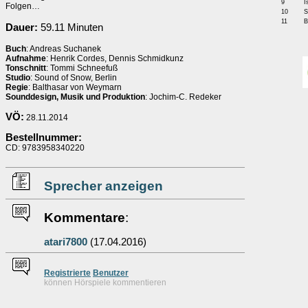
9
I
Folgen…
10
S
11
B
Dauer:
59.11 Minuten
Buch
: Andreas Suchanek
Aufnahme
: Henrik Cordes, Dennis Schmidkunz
Tonschnitt
: Tommi Schneefuß
Studio
: Sound of Snow, Berlin
Regie
: Balthasar von Weymarn
Sounddesign, Musik und Produktion
: Jochim-C. Redeker
VÖ:
28.11.2014
Bestellnummer:
CD: 9783958340220
Sprecher anzeigen
Kommentare
:
atari7800
(17.04.2016)
Re
g
istrierte
Benutzer
können Hörspiele kommentieren