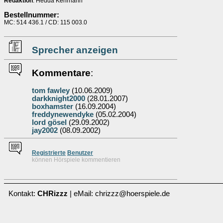
Redaktion
: Hedda Kehrhahn
Bestellnummer:
MC: 514 436.1 / CD: 115 003.0
Sprecher anzeigen
Kommentare
:
tom fawley
(10.06.2009)
darkknight2000
(28.01.2007)
boxhamster
(16.09.2004)
freddynewendyke
(05.02.2004)
lord gösel
(29.09.2002)
jay2002
(08.09.2002)
Re
g
istrierte
Benutzer
können Hörspiele kommentieren
Kontakt:
CHRizzz
| eMail: chrizzz@hoerspiele.de