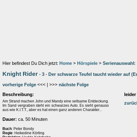
Hier befindest Du Dich jetzt:
Home
>
Hörspiele
>
Serienauswahl
:
Knight Rider
-
3
-
Der schwarze Teufel taucht wieder auf
(
E
vorherige Folge
<<< | >>>
nächste Folge
Beschreibung:
leider
Am Strand machen John und Mandy eine seltsame Entdeckung.
zurüc
Im Sand vergraben steht ein schwarzes Auto. Es sieht genauso
aus wie K.I.T.T., aber es hat einen ganz anderen Charakter...
Dauer:
ca. 50 Minuten
Buch
: Peter Bondy
Regie
: Heikedine Körting