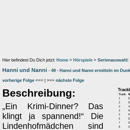
Hier befindest Du Dich jetzt:
Home
>
Hörspiele
>
Serienauswahl
:
Hanni und Nanni
-
49
-
Hanni und Nanni ermitteln im Dun
vorherige Folge
<<< | >>>
nächste Folge
Beschreibung:
Trackl
Track
1
E
2
D
„Ein Krimi-Dinner? Das
3
V
4
N
klingt ja spannend!“ Die
5
P
6
D
Lindenhofmädchen sind
7
D
8
G