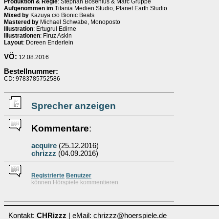
Produktion & Regie
: Stephan Bosenius & Marc Gruppe
Aufgenommen im
Titania Medien Studio, Planet Earth Studio
Mixed by
Kazuya c/o Bionic Beats
Mastered by
Michael Schwabe, Monoposto
Illustration
: Ertugrul Edirne
Illustrationen
: Firuz Askin
Layout
: Doreen Enderlein
VÖ:
12.08.2016
Bestellnummer:
CD: 9783785752586
Sprecher anzeigen
Kommentare
:
acquire
(25.12.2016)
chrizzz
(04.09.2016)
Re
g
istrierte
Benutzer
können Hörspiele kommentieren
Kontakt:
CHRizzz
| eMail: chrizzz@hoerspiele.de