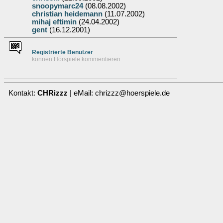
snoopymarc24
(08.08.2002)
christian heidemann
(11.07.2002)
mihaj eftimin
(24.04.2002)
gent
(16.12.2001)
Re
g
istrierte
Benutzer
können Hörspiele kommentieren
Kontakt:
CHRizzz
| eMail: chrizzz@hoerspiele.de