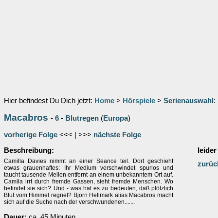
Hier befindest Du Dich jetzt:
Home
>
Hörspiele
>
Serienauswahl
:
Macabros
-
6
-
Blutregen
(
Europa
)
vorherige Folge
<<< | >>>
nächste Folge
Beschreibung:
leider
Camilla Davies nimmt an einer Seance teil. Dort geschieht
zurüc
etwas grauenhaftes: Ihr Medium verschwindet spurlos und
taucht tausende Meilen entfernt an einem unbekanntem Ort auf.
Camila irrt durch fremde Gassen, sieht fremde Menschen. Wo
befindet sie sich? Und - was hat es zu bedeuten, daß plötzlich
Blut vom Himmel regnet? Björn Hellmark alias Macabros macht
sich auf die Suche nach der verschwundenen.......
Dauer:
ca. 45 Minuten